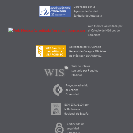
Certificado por la
Agencia de Calidad
Sanitaria de Andalucía
Web Médica Acreditada por
el Colegio de Médicos de
Barcelona
Acreditado por el Consejo
General de Colegios Oficiales
de Médicos - SEAFORMEC
Web de interés
sanitario por Portales
Médicos
Proyecto adherido
al Charter
Diversidad
ISSN 2341-1104 por
la Biblioteca
Nacional de España
Certificado de
seguridad
Comodo SSL