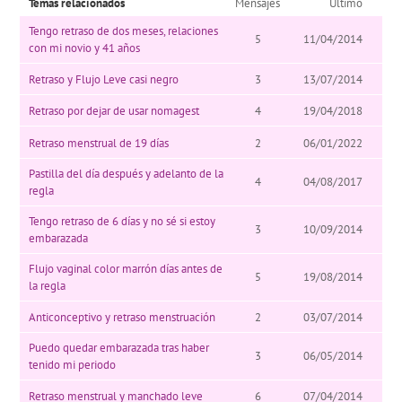
Temas relacionados
Mensajes
Último
Tengo retraso de dos meses, relaciones
5
11/04/2014
con mi novio y 41 años
Retraso y Flujo Leve casi negro
3
13/07/2014
Retraso por dejar de usar nomagest
4
19/04/2018
Retraso menstrual de 19 días
2
06/01/2022
Pastilla del día después y adelanto de la
4
04/08/2017
regla
Tengo retraso de 6 días y no sé si estoy
3
10/09/2014
embarazada
Flujo vaginal color marrón días antes de
5
19/08/2014
la regla
Anticonceptivo y retraso menstruación
2
03/07/2014
Puedo quedar embarazada tras haber
3
06/05/2014
tenido mi periodo
Retraso menstrual y manchado leve
6
07/04/2014