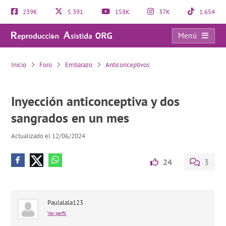
239K
5.391
158K
37K
1.654
Menú
Inyección anticonceptiva y dos sangrados en un mes
Inicio
Foro
Embarazo
Anticonceptivos
Inyección anticonceptiva y dos
sangrados en un mes
Actualizado el 12/06/2024
24
3
Paulalala123
Ver perfil