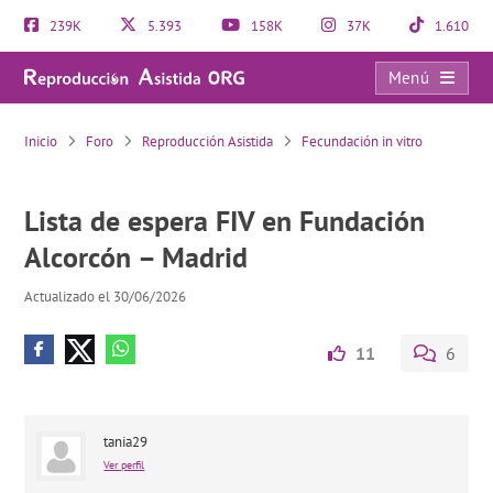
239K
5.393
158K
37K
1.610
Menú
Lista de espera FIV en Fundación Alcorcón – Madrid
Inicio
Foro
Reproducción Asistida
Fecundación in vitro
Lista de espera FIV en Fundación
Alcorcón – Madrid
Actualizado el 30/06/2026
11
6
tania29
Ver perfil