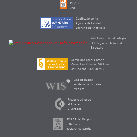
ISO/IEC
27001
Certificado por la
Agencia de Calidad
Sanitaria de Andalucía
Web Médica Acreditada por
el Colegio de Médicos de
Barcelona
Acreditado por el Consejo
General de Colegios Oficiales
de Médicos - SEAFORMEC
Web de interés
sanitario por Portales
Médicos
Proyecto adherido
al Charter
Diversidad
ISSN 2341-1104 por
la Biblioteca
Nacional de España