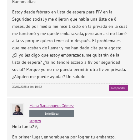
Buenos días:
Estoy desde febrero en lista de espera para FIV en la
Seguridad social y me dijeron que había una lista de 8
meses, de por medio me hice 1 ciclo en la privada en la cual
me funcionó y me quedé embarazada, pero aun así no llamé
a la ss porque quiero tener otro después. El problema es
que me acaban de llamar y me han dado cita para agosto.
¿Si yo les digo que estoy embarazada, me quitarán de la
lista de espera? ¿Ya no tendré acceso a fiv por seguridad
social? Porque yo no me puedo permitir otra fiv en privada.
¿Alguien me puede ayudar? Un saludo
30/07/2025 a las 10:32
Responder
Marta
Barranquero Gómez
Embrióloga
Ver perfil
Hola tania29,
En primer lugar, enhorabuena por lograr tu embarazo.