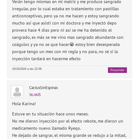
Verán tengo miomas en mi matriz y me produce sangrado
irregular, por lo cual estaba en tratamiento con pastillas
anticonceptivas, pero ya no me hacen y estoy sangrando
mucho así que asistí con mi doctora y me inyectó depo
provera hace 4 días pero ni así se me ha detenido el
sangrado, es más se me vino mas sangrado abundante con
coágulos y ya no se que hacer😭 estoy bien desesperada
porque tengo un mes con mi regla y no para, no sé si la
inyección tardará en hacerme efecto
10/10/2024 a las 22:56
Responder
CactusSinEspinas
Ver perfil
Hola Karina!
Estuve en tu situación hace unos meses.
No me dieron inyección por el efecto rebote, me dieron un
medicamento nuevo llamado Ryeqo.
He dejado de sangrar, el mioma grande se redujo a la mitad,