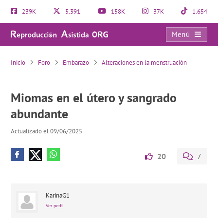
239K
5.391
158K
37K
1.654
Menú
Miomas en el útero y sangrado abundante
Inicio
Foro
Embarazo
Alteraciones en la menstruación
Miomas en el útero y sangrado
abundante
Actualizado el 09/06/2025
20
7
KarinaG1
Ver perfil