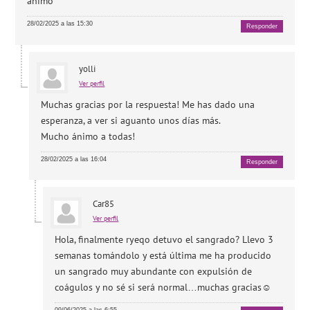
animo
28/02/2025 a las 15:30
Responder
yolli
Ver perfil
Muchas gracias por la respuesta! Me has dado una
esperanza, a ver si aguanto unos días más.
Mucho ánimo a todas!
28/02/2025 a las 16:04
Responder
Car85
Ver perfil
Hola, finalmente ryeqo detuvo el sangrado? Llevo 3
semanas tomándolo y está última me ha producido
un sangrado muy abundante con expulsión de
coágulos y no sé si será normal…muchas gracias☺️