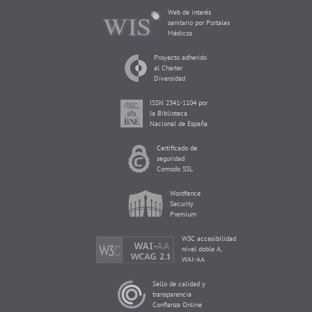
Web de interés
sanitario por Portales
Médicos
Proyecto adherido
al Charter
Diversidad
ISSN 2341-1104 por
la Biblioteca
Nacional de España
Certificado de
seguridad
Comodo SSL
Wordfence
Security
Premium
W3C accesibilidad
nivel doble A,
WAI-AA
Sello de calidad y
transparencia
Confianza Online