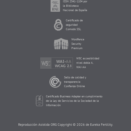
ISSN 2341-1104 por
la Biblioteca
Nacional de España
Certificado de
seguridad
Comodo SSL
Wordfence
Security
Premium
W3C accesibilidad
nivel doble A,
WAI-AA
Sello de calidad y
transparencia
Confianza Online
Certificado Business Adapter en cumplimiento
de la Ley de Servicios de la Sociedad de la
Información
Reproducción Asistida ORG Copyright © 2026 de Eureka Fertility.