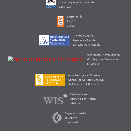
con el Esquema Nacional de
Seguridad
Certificación
ISO/IEC
27001
Certificado por la
Agencia de Calidad
Sanitaria de Andalucía
Web Médica Acreditada por
el Colegio de Médicos de
Barcelona
Acreditado por el Consejo
General de Colegios Oficiales
de Médicos - SEAFORMEC
Web de interés
sanitario por Portales
Médicos
Proyecto adherido
al Charter
Diversidad