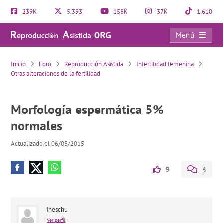
239K
5.393
158K
37K
1.610
Menú
Morfología espermática 5% normales
Inicio
Foro
Reproducción Asistida
Infertilidad femenina
Otras alteraciones de la fertilidad
Morfología espermática 5%
normales
Actualizado el 06/08/2015
9
3
ineschu
Ver perfil