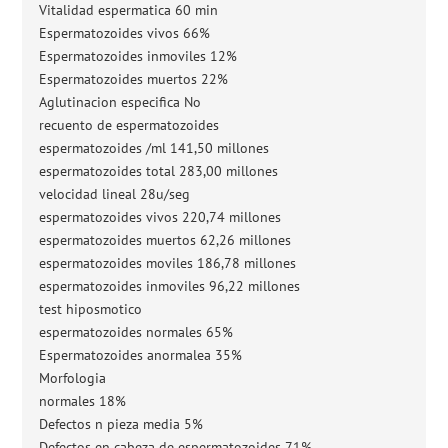
Vitalidad espermatica 60 min
Espermatozoides vivos 66%
Espermatozoides inmoviles 12%
Espermatozoides muertos 22%
Aglutinacion especifica No
recuento de espermatozoides
espermatozoides /ml 141,50 millones
espermatozoides total 283,00 millones
velocidad lineal 28u/seg
espermatozoides vivos 220,74 millones
espermatozoides muertos 62,26 millones
espermatozoides moviles 186,78 millones
espermatozoides inmoviles 96,22 millones
test hiposmotico
espermatozoides normales 65%
Espermatozoides anormalea 35%
Morfologia
normales 18%
Defectos n pieza media 5%
Defectos en cabeza de espermatozoides 71%