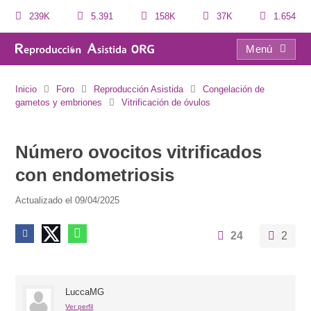
239K
5.391
158K
37K
1.654
Menú
Número ovocitos vitrificados con endometriosis
Inicio
Foro
Reproducción Asistida
Congelación de
gametos y embriones
Vitrificación de óvulos
Número ovocitos vitrificados
con endometriosis
Actualizado el 09/04/2025
24
2
LuccaMG
Ver perfil