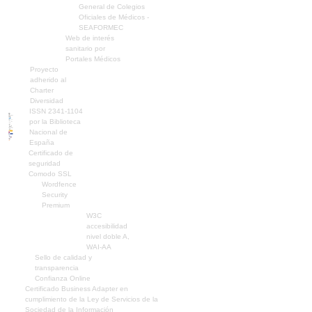
General de Colegios
Oficiales de Médicos -
SEAFORMEC
Web de interés
sanitario por
Portales Médicos
Proyecto
adherido al
Charter
Diversidad
ISSN 2341-1104
por la Biblioteca
Nacional de
España
Certificado de
seguridad
Comodo SSL
Wordfence
Security
Premium
W3C
accesibilidad
nivel doble A,
WAI-AA
Sello de calidad y
transparencia
Confianza Online
Certificado Business Adapter en
cumplimiento de la Ley de Servicios de la
Sociedad de la Información