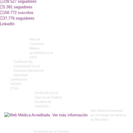
239.527 seguidores
5.391 seguidores
158.772 suscritos
37.776 seguidores
LinkedIn
Web de
Contenido
Médico
acreditada por la
AACI
Certificado de
conformidad con el
Esquema Nacional de
Seguridad
Certificación
ISO/IEC
27001
Certificado por la
Agencia de Calidad
Sanitaria de
Andalucía
Web Médica Acreditada
por el Colegio de Médicos
de Barcelona
Acreditado por el Consejo