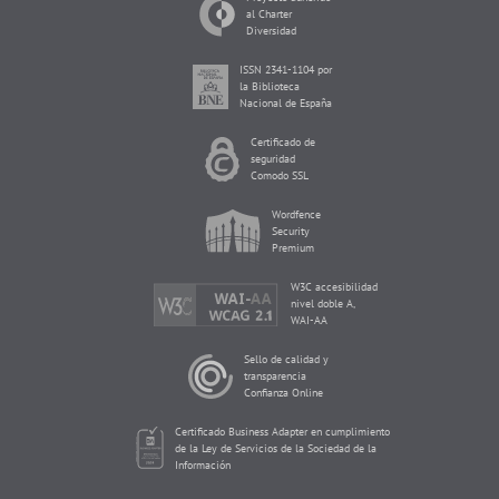
al Charter
Diversidad
ISSN 2341-1104 por
la Biblioteca
Nacional de España
Certificado de
seguridad
Comodo SSL
Wordfence
Security
Premium
W3C accesibilidad
nivel doble A,
WAI-AA
Sello de calidad y
transparencia
Confianza Online
Certificado Business Adapter en cumplimiento
de la Ley de Servicios de la Sociedad de la
Información