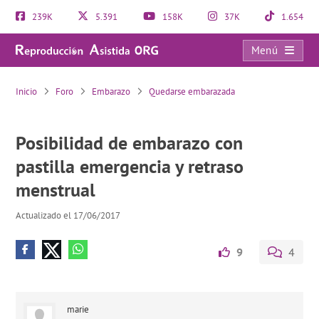
239K
5.391
158K
37K
1.654
Menú
Posibilidad de embarazo con pastilla emergencia y retraso menstrual
Inicio
Foro
Embarazo
Quedarse embarazada
Posibilidad de embarazo con
pastilla emergencia y retraso
menstrual
Actualizado el 17/06/2017
9
4
marie