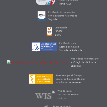
Médico acreditada
por la AACI
Certificado de conformidad
con el Esquema Nacional de
Seguridad
Certificación
ISO/IEC
27001
Certificado por la
Agencia de Calidad
Sanitaria de Andalucía
Web Médica Acreditada por
el Colegio de Médicos de
Barcelona
Acreditado por el Consejo
General de Colegios Oficiales
de Médicos - SEAFORMEC
Web de interés
sanitario por Portales
Médicos
Proyecto adherido