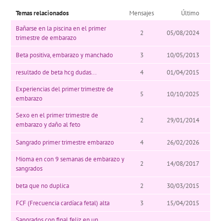
Temas relacionados
Mensajes
Último
Bañarse en la piscina en el primer
2
05/08/2024
trimestre de embarazo
Beta positiva, embarazo y manchado
3
10/05/2013
resultado de beta hcg dudas...
4
01/04/2015
Experiencias del primer trimestre de
5
10/10/2025
embarazo
Sexo en el primer trimestre de
2
29/01/2014
embarazo y daño al feto
Sangrado primer trimestre embarazo
4
26/02/2026
Mioma en con 9 semanas de embarazo y
2
14/08/2017
sangrados
beta que no duplica
2
30/03/2015
FCF (Frecuencia cardíaca fetal) alta
3
15/04/2015
Sangrados con final feliz en un