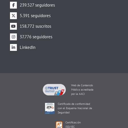
239.527 seguidores
5.391 seguidores
158.772 suscritos
37.776 seguidores
LinkedIn
Web de Contenido
Médico acreditada
por la AACI
Certificado de conformidad
con el Esquema Nacional de
Seguridad
Certificación
ISO/IEC