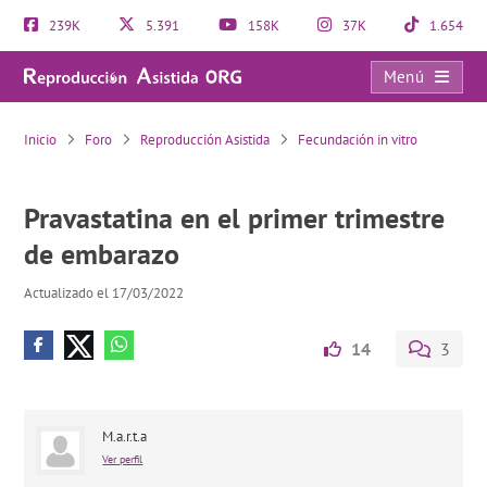
239K
5.391
158K
37K
1.654
Menú
Pravastatina en el primer trimestre de embarazo
Inicio
Foro
Reproducción Asistida
Fecundación in vitro
Pravastatina en el primer trimestre
de embarazo
Actualizado el 17/03/2022
14
3
M.a.r.t.a
Ver perfil