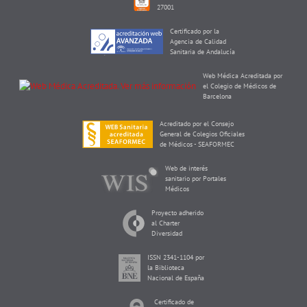
27001
Certificado por la
Agencia de Calidad
Sanitaria de Andalucía
Web Médica Acreditada por
el Colegio de Médicos de
Barcelona
Acreditado por el Consejo
General de Colegios Oficiales
de Médicos - SEAFORMEC
Web de interés
sanitario por Portales
Médicos
Proyecto adherido
al Charter
Diversidad
ISSN 2341-1104 por
la Biblioteca
Nacional de España
Certificado de