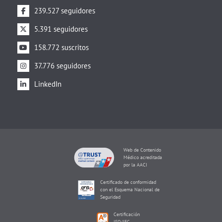
239.527 seguidores
5.391 seguidores
158.772 suscritos
37.776 seguidores
LinkedIn
Web de Contenido
Médico acreditada
por la AACI
Certificado de conformidad
con el Esquema Nacional de
Seguridad
Certificación
ISO/IEC