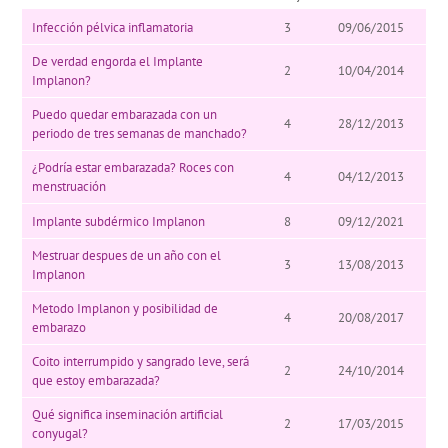
Infección pélvica inflamatoria
3
09/06/2015
De verdad engorda el Implante
2
10/04/2014
Implanon?
Puedo quedar embarazada con un
4
28/12/2013
periodo de tres semanas de manchado?
¿Podría estar embarazada? Roces con
4
04/12/2013
menstruación
Implante subdérmico Implanon
8
09/12/2021
Mestruar despues de un año con el
3
13/08/2013
Implanon
Metodo Implanon y posibilidad de
4
20/08/2017
embarazo
Coito interrumpido y sangrado leve, será
2
24/10/2014
que estoy embarazada?
Qué significa inseminación artificial
2
17/03/2015
conyugal?