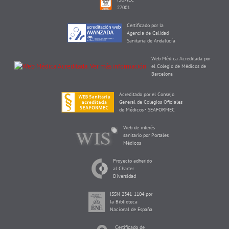
27001
Certificado por la
Agencia de Calidad
Sanitaria de Andalucía
Web Médica Acreditada por
el Colegio de Médicos de
Barcelona
Acreditado por el Consejo
General de Colegios Oficiales
de Médicos - SEAFORMEC
Web de interés
sanitario por Portales
Médicos
Proyecto adherido
al Charter
Diversidad
ISSN 2341-1104 por
la Biblioteca
Nacional de España
Certificado de