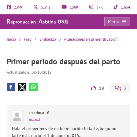
239K
5.391
158K
37K
1.654
Menú
Primer periodo después del parto
Inicio
Foro
Embarazo
Alteraciones en la menstruación
Primer periodo después del parto
Actualizado el 08/10/2015
19
2
charrimar.16
Ver perfil
Hola el primer mes de mi bebé nacido lo lacté, luego no
lacté más, nació el 1 de agosto2015..