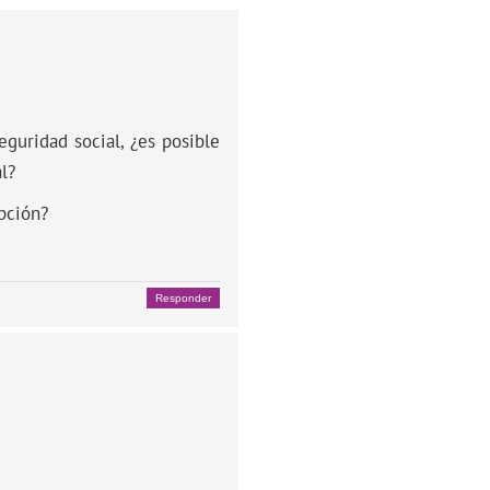
guridad social, ¿es posible
l?
pción?
Responder