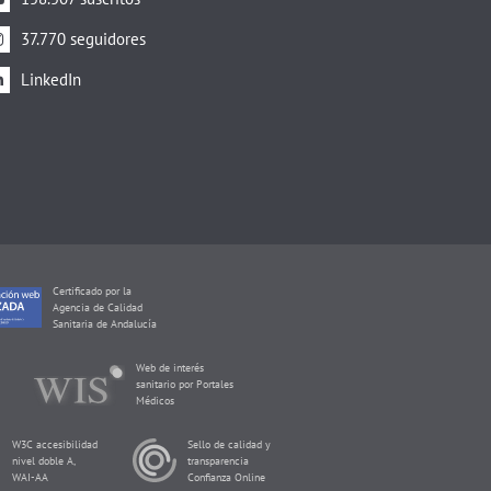
37.770 seguidores
LinkedIn
Certificado por la
Agencia de Calidad
Sanitaria de Andalucía
Web de interés
sanitario por Portales
Médicos
W3C accesibilidad
Sello de calidad y
nivel doble A,
transparencia
WAI-AA
Confianza Online