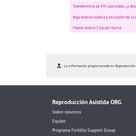
Transferencia de FIV cancelada, ¿y aho
Baja reserva ovárica y exclusión de la 
Madre soltera S.Social Murcia
La información proporcionada en Reproducción As
Reproducción Asistida ORG
Sobre nosotros
Equipo
Programa Fertility Support Group