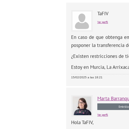
TaFIV
Ver perfil
En caso de que obtenga emb
posponer la transferencia 
¿Existen restricciones de 
Estoy en Murcia, La Arrixaca
15/02/2025 a las 18:21
Marta
Barranq
Embriólo
Ver perfil
Hola TaFIV,