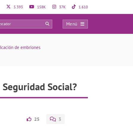
5.393
158K
37K
1.610
Menú
0
ificación de embriones
a Seguridad Social?
25
3