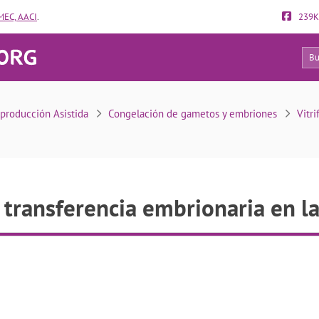
EC, AACI
.
239K
22
ransferencia embrionaria en la Seguridad Social?
producción Asistida
Congelación de gametos y embriones
Vitr
 transferencia embrionaria en l