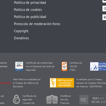
Política de privacidad
Política de cookies
Política de publicidad
Protocolo de moderación foros
Copyright
Donativos
tenido
Certificado de conformidad
Certificación
editada
con el Esquema Nacional de
ISO/IEC
I
Seguridad
27001
Web Médica Acreditada por
Acreditado por el Consejo
el Colegio de Médicos de
General de Colegios Oficiales
Barcelona
de Médicos - SEAFORMEC
 por
Certificado de
Wordfence
seguridad
Security
paña
Comodo SSL
Premium