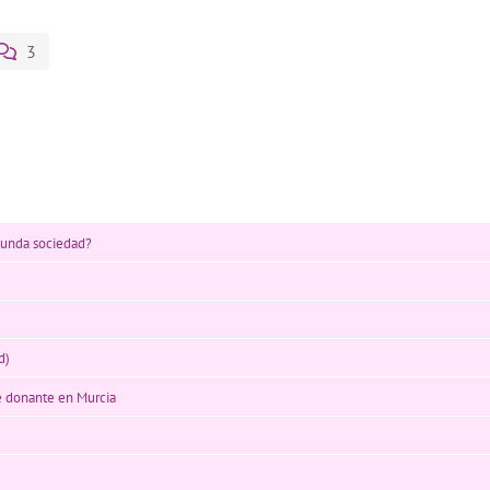
3
gunda sociedad?
d)
e donante en Murcia