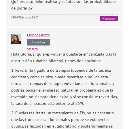
Qué proceso debo realizar y cuántas son las probabilidades
de lograrlo?
23/10/2014 a las 20:02
Responder
Cristina
Mestre
Embrióloga
Ver perfil
Hola Gloria, si quieres volver a quedarte embarazada tras la
obstrucción tubárica bilateral, tienes dos opciones:
1. Revertir la ligadura de trompas (depende de la técnica
concreta y cómo se hizo puede revertirse o no), de esta
forma las trompas de Falopio volverían a ser funcionales y
podrías buscar el embarazo natural, el problema es que la
reversión no siempre tiene éxito, y si se consigue revertirlas,
la tasa de embarazo está entorno al 55%.
2. Puedes realizarte un tratamiento de FIV, no es necesario
que las trompas sean funcionales porque se extraen los
óvulos, se fecundan en el laboratorio y posteriormente se