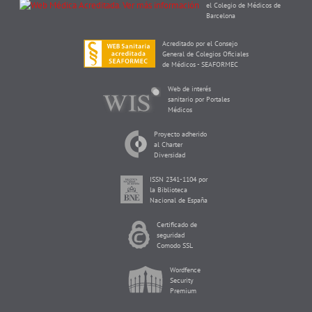
el Colegio de Médicos de
Barcelona
Acreditado por el Consejo
General de Colegios Oficiales
de Médicos - SEAFORMEC
Web de interés
sanitario por Portales
Médicos
Proyecto adherido
al Charter
Diversidad
ISSN 2341-1104 por
la Biblioteca
Nacional de España
Certificado de
seguridad
Comodo SSL
Wordfence
Security
Premium