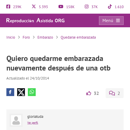
239K
5.393
158K
37K
1.610
Menú
Quiero quedarme embarazada nuevamente después de una otb
Inicio
Foro
Embarazo
Quedarse embarazada
Quiero quedarme embarazada
nuevamente después de una otb
Actualizado el 24/10/2014
32
2
gloriatuda
Ver perfil