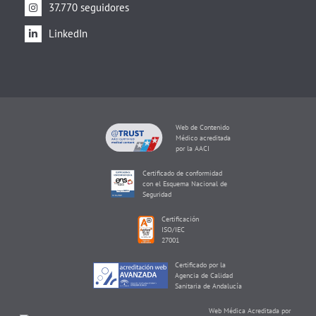
37.770 seguidores
LinkedIn
Web de Contenido
Médico acreditada
por la AACI
Certificado de conformidad
con el Esquema Nacional de
Seguridad
Certificación
ISO/IEC
27001
Certificado por la
Agencia de Calidad
Sanitaria de Andalucía
Web Médica Acreditada por