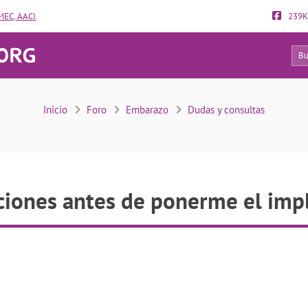
EC, AACI
.
239K
26
Relaciones antes de ponerme el implante
Inicio
Foro
Embarazo
Dudas y consultas
ciones antes de ponerme el imp