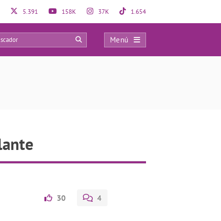
5.391
158K
37K
1.654
Menú
0
lante
30
4