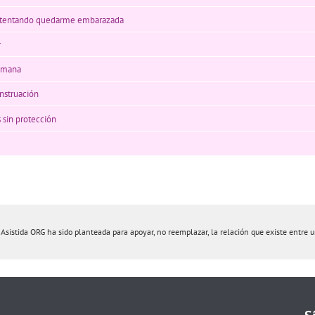
 intentando quedarme embarazada
r
semana
enstruación
 sin protección
istida ORG ha sido planteada para apoyar, no reemplazar, la relación que existe entre un 