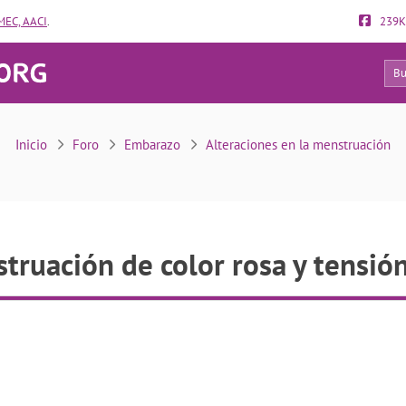
EC, AACI
.
239K
22
Menstruación de color rosa y tensión alta
Inicio
Foro
Embarazo
Alteraciones en la menstruación
truación de color rosa y tensión