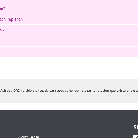
on?
 con Implanon
al?
istida ORG ha sido planteada para apoyar, no reemplazar, la relación que existe entre un 
S
Aviso legal