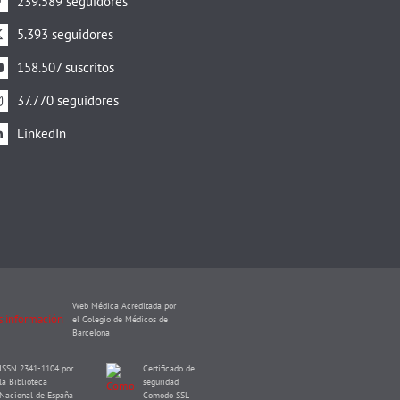
239.589 seguidores
5.393 seguidores
158.507 suscritos
37.770 seguidores
LinkedIn
Web Médica Acreditada por
el Colegio de Médicos de
Barcelona
ISSN 2341-1104 por
Certificado de
la Biblioteca
seguridad
Nacional de España
Comodo SSL