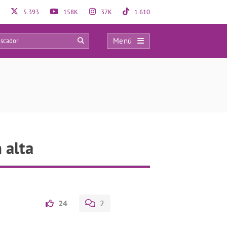
5.393
158K
37K
1.610
Menú
0
 alta
24
2