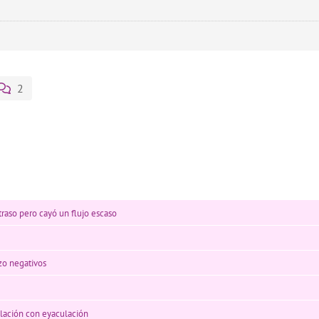
2
traso pero cayó un flujo escaso
zo negativos
relación con eyaculación