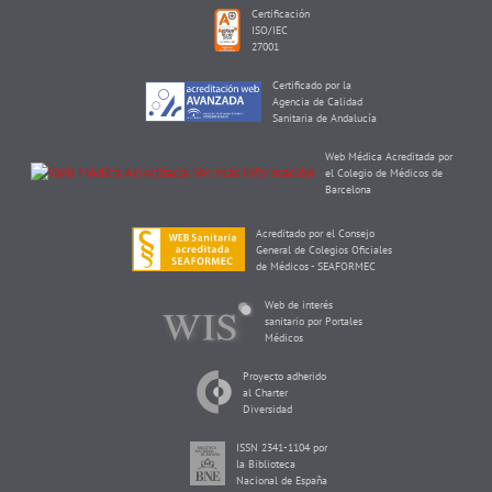
Certificación
ISO/IEC
27001
Certificado por la
Agencia de Calidad
Sanitaria de Andalucía
Web Médica Acreditada por
el Colegio de Médicos de
Barcelona
Acreditado por el Consejo
General de Colegios Oficiales
de Médicos - SEAFORMEC
Web de interés
sanitario por Portales
Médicos
Proyecto adherido
al Charter
Diversidad
ISSN 2341-1104 por
la Biblioteca
Nacional de España