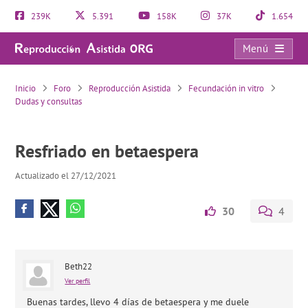
239K
5.391
158K
37K
1.654
Menú
Resfriado en betaespera
Inicio
Foro
Reproducción Asistida
Fecundación in vitro
Dudas y consultas
Resfriado en betaespera
Actualizado el 27/12/2021
30
4
Beth22
Ver perfil
Buenas tardes, llevo 4 días de betaespera y me duele