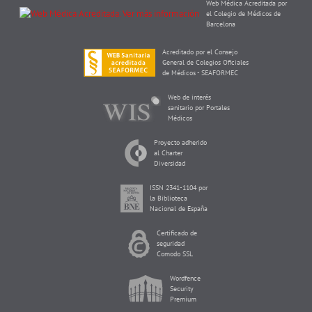
Web Médica Acreditada por
el Colegio de Médicos de
Barcelona
Acreditado por el Consejo
General de Colegios Oficiales
de Médicos - SEAFORMEC
Web de interés
sanitario por Portales
Médicos
Proyecto adherido
al Charter
Diversidad
ISSN 2341-1104 por
la Biblioteca
Nacional de España
Certificado de
seguridad
Comodo SSL
Wordfence
Security
Premium