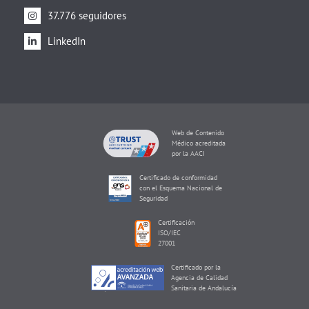
37.776 seguidores
LinkedIn
Web de Contenido
Médico acreditada
por la AACI
Certificado de conformidad
con el Esquema Nacional de
Seguridad
Certificación
ISO/IEC
27001
Certificado por la
Agencia de Calidad
Sanitaria de Andalucía