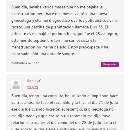
Buen día, llevaba varios meses que no me bajaba la
menstruación pero hace dos meses visité a una nueva
ginecóloga y ella me diagnosticó ovarios poliquísticos y me
recetó una pastilla de planificación llamada Dixi-35. El
primer mes me bajó el periodo bien, que fue el 25 de agoto,
este mes de septiembre terminé con el ciclo y la
menstruación no me ha bajado. Estoy preocupada y he
manchado sólo una gota de sangre.
29/09/2014 a las 18:17
Responder
RominaC
Ver perfil
Buen dia, tengo una consulta, he utilizado el implanon hace
ya tres años, me toco el recambio y lo hice el dia 21 de julio
ese dia fue cuando hicieron el recambio, la ginecologa no
me dijo nada ya que era solo un recambio me dijo, tuve
relaciones sexuales el dia como del dia 28 de julio hasta el
6 de agosto, el dia 10 de agosto me llego mi menstruacion