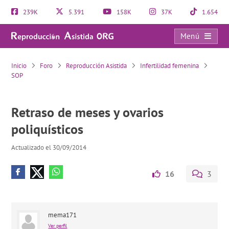
239K
5.391
158K
37K
1.654
Menú
Retraso de meses y ovarios poliquísticos
Inicio
Foro
Reproducción Asistida
Infertilidad femenina
SOP
Retraso de meses y ovarios
poliquísticos
Actualizado el 30/09/2014
16
3
mema171
Ver perfil