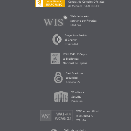
General de Colegios Oficiales
de Médicos - SEAFORMEC
Web de interés
sanitario por Portales
Médicos
Proyecto adherido
al Charter
Diversidad
ISSN 2341-1104 por
la Biblioteca
Nacional de España
Certificado de
seguridad
Comodo SSL
Wordfence
Security
Premium
W3C accesibilidad
nivel doble A,
WAI-AA
Sello de calidad y