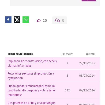
20
3
Temas relacionados
Mensajes
Último
Implanon sin menstruación, con acné y
2
27/11/2013
piernas inflamadas
Relaciones sexuales sin protección y
3
08/03/2014
eyaculación
Puedo quedar embarazada si tome la
pastilla del día después y volví a tener
222
04/12/2024
relaciones?
Dos pruebas de orina y una de sangre
4
01/10/2014