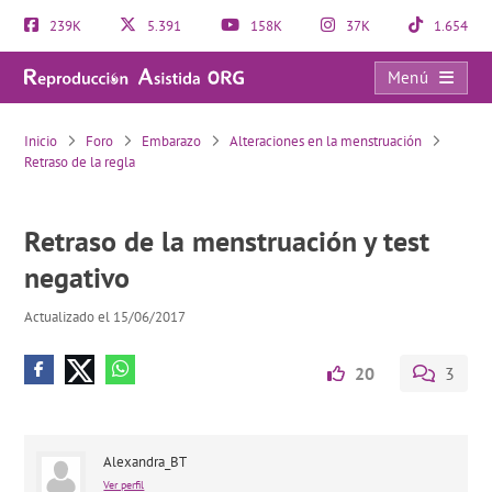
239K
5.391
158K
37K
1.654
Menú
Retraso de la menstruación y test negativo
Inicio
Foro
Embarazo
Alteraciones en la menstruación
Retraso de la regla
Retraso de la menstruación y test
negativo
Actualizado el 15/06/2017
20
3
Alexandra_BT
Ver perfil