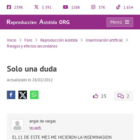
239K
5.391
158K
37K
1.654
Menú
Solo una duda
Inicio
Foro
Reproducción Asistida
Inseminación artificial
Riesgos y efectos secundarios
Solo una duda
Actualizado el 28/02/2012
25
2
angie de vargas
Ver perfil
EL 11 DE ESTE MES ME HICIERON LA INSEMINASION