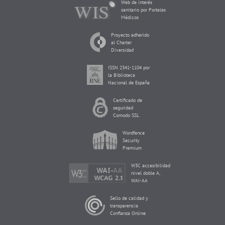
Web de interés
sanitario por Portales
Médicos
Proyecto adherido
al Charter
Diversidad
ISSN 2341-1104 por
la Biblioteca
Nacional de España
Certificado de
seguridad
Comodo SSL
Wordfence
Security
Premium
W3C accesibilidad
nivel doble A,
WAI-AA
Sello de calidad y
transparencia
Confianza Online