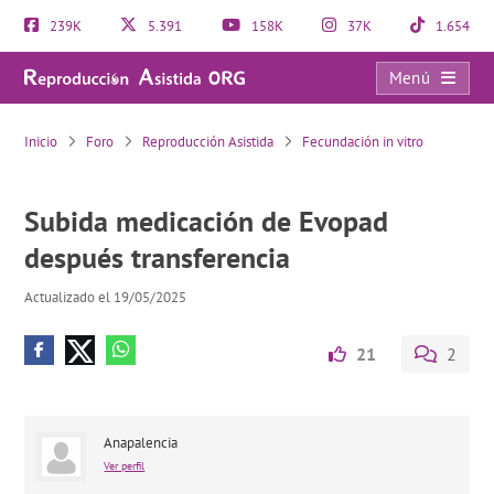
239K
5.391
158K
37K
1.654
Menú
Subida medicación de Evopad después transferencia
Inicio
Foro
Reproducción Asistida
Fecundación in vitro
Subida medicación de Evopad
después transferencia
Actualizado el 19/05/2025
21
2
Anapalencia
Ver perfil