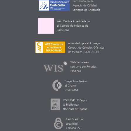
Certificado por la
Agencia de Calidad
Sanitaria de Andalucía
Web Médica Acreditada por
el Colegio de Médicos de
Barcelona
Acreditado por el Consejo
General de Colegios Oficiales
de Médicos - SEAFORMEC
Web de interés
sanitario por Portales
Médicos
Proyecto adherido
al Charter
Diversidad
ISSN 2341-1104 por
la Biblioteca
Nacional de España
Certificado de
seguridad
Comodo SSL