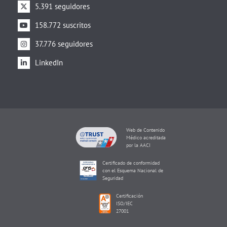
5.391 seguidores
158.772 suscritos
37.776 seguidores
LinkedIn
Web de Contenido
Médico acreditada
por la AACI
Certificado de conformidad
con el Esquema Nacional de
Seguridad
Certificación
ISO/IEC
27001