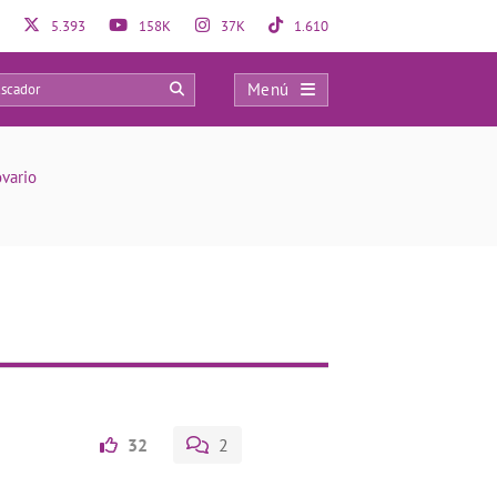
5.393
158K
37K
1.610
Menú
0
ovario
32
2