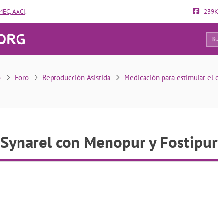
EC, AACI
.
239K
30
Synarel con Menopur y Fostipur
o
Foro
Reproducción Asistida
Medicación para estimular el 
Synarel con Menopur y Fostipur