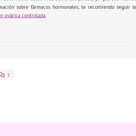
mación sobre fármacos hormonales, te recomiendo seguir l
ón ovárica controlada
.
2