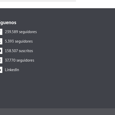
íguenos
239.589 seguidores
5.393 seguidores
158.507 suscritos
37.770 seguidores
LinkedIn