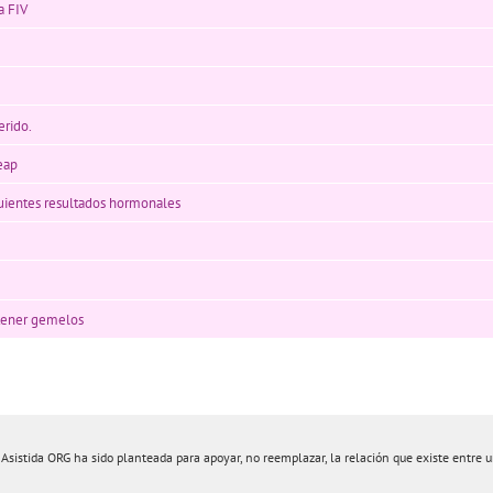
a FIV
erido.
eap
guientes resultados hormonales
 tener gemelos
istida ORG ha sido planteada para apoyar, no reemplazar, la relación que existe entre un 