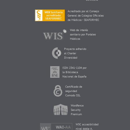
Acreditado por el Consejo
General de Colegios Oficiales
de Médicos - SEAFORMEC
Web de interés
sanitario por Portales
Médicos
Proyecto adherido
al Charter
Diversidad
ISSN 2341-1104 por
la Biblioteca
Nacional de España
Certificado de
seguridad
Comodo SSL
Wordfence
Security
Premium
W3C accesibilidad
nivel doble A,