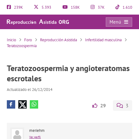
239K
5.393
158K
37K
1.610
Menú
Teratozoospermia y angioteratomas escrotales
Inicio
Foro
Reproducción Asistida
Infertilidad masculina
Teratozoospermia
Teratozoospermia y angioteratomas
escrotales
Actualizado el 26/12/2014
29
3
meriehm
Ver perfil