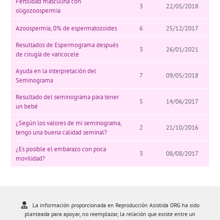
Fertilidad masculina con
3
22/05/2018
oligozoospermia
Azoospermia, 0% de espermatozoides
6
25/12/2017
Resultados de Espermograma después
3
26/01/2021
de cirugía de varicocele
Ayuda en la interpretación del
7
09/05/2018
Seminograma
Resultado del seminograma para tener
5
14/06/2017
un bebé
¿Según los valores de mi seminograma,
2
21/10/2016
tengo una buena calidad seminal?
¿Es posible el embarazo con poca
3
08/08/2017
movilidad?
La información proporcionada en Reproducción Asistida ORG ha sido
planteada para apoyar, no reemplazar, la relación que existe entre un