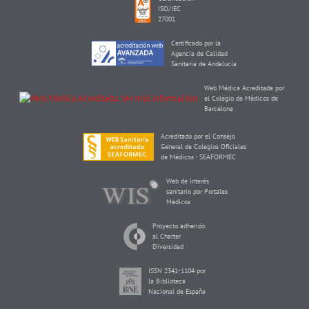
ISO/IEC
27001
Certificado por la
Agencia de Calidad
Sanitaria de Andalucía
Web Médica Acreditada por
el Colegio de Médicos de
Barcelona
Acreditado por el Consejo
General de Colegios Oficiales
de Médicos - SEAFORMEC
Web de interés
sanitario por Portales
Médicos
Proyecto adherido
al Charter
Diversidad
ISSN 2341-1104 por
la Biblioteca
Nacional de España