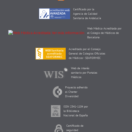
Certificado por la
Agencia de Calidad
Sanitaria de Andalucía
Web Médica Acreditada por
el Colegio de Médicos de
Barcelona
Acreditado por el Consejo
General de Colegios Oficiales
de Médicos - SEAFORMEC
Web de interés
sanitario por Portales
Médicos
Proyecto adherido
al Charter
Diversidad
ISSN 2341-1104 por
la Biblioteca
Nacional de España
Certificado de
seguridad