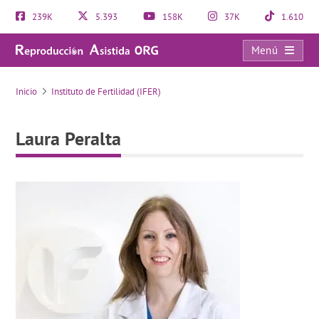
239K
5.393
158K
37K
1.610
Menú
Laura Peralta
Inicio
Instituto de Fertilidad (IFER)
Laura Peralta