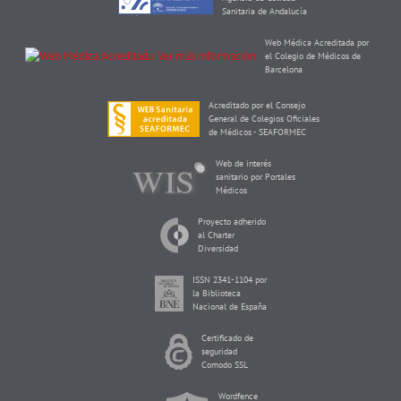
Sanitaria de Andalucía
Web Médica Acreditada por
el Colegio de Médicos de
Barcelona
Acreditado por el Consejo
General de Colegios Oficiales
de Médicos - SEAFORMEC
Web de interés
sanitario por Portales
Médicos
Proyecto adherido
al Charter
Diversidad
ISSN 2341-1104 por
la Biblioteca
Nacional de España
Certificado de
seguridad
Comodo SSL
Wordfence