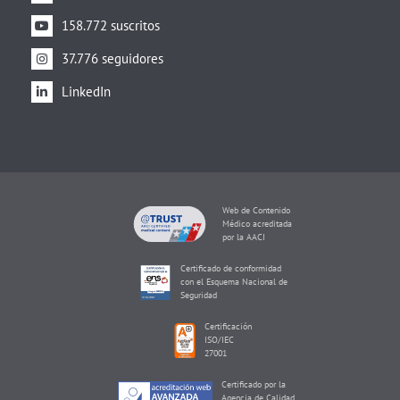
158.772 suscritos
37.776 seguidores
LinkedIn
Web de Contenido
Médico acreditada
por la AACI
Certificado de conformidad
con el Esquema Nacional de
Seguridad
Certificación
ISO/IEC
27001
Certificado por la
Agencia de Calidad