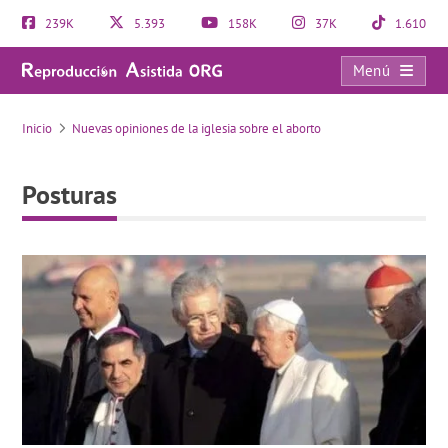
239K
5.393
158K
37K
1.610
Menú
Posturas
Inicio
Nuevas opiniones de la iglesia sobre el aborto
Posturas