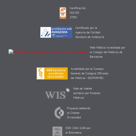
Certificación
ISO/IEC
27001
Certificado por la
Agencia de Calidad
Sanitaria de Andalucía
Web Médica Acreditada por
el Colegio de Médicos de
Barcelona
Acreditado por el Consejo
General de Colegios Oficiales
de Médicos - SEAFORMEC
Web de interés
sanitario por Portales
Médicos
Proyecto adherido
al Charter
Diversidad
ISSN 2341-1104 por
la Biblioteca