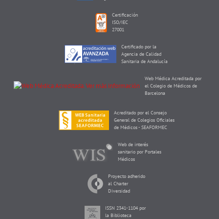
Certificación
ISO/IEC
27001
Certificado por la
Agencia de Calidad
Sanitaria de Andalucía
Web Médica Acreditada por
el Colegio de Médicos de
Barcelona
Acreditado por el Consejo
General de Colegios Oficiales
de Médicos - SEAFORMEC
Web de interés
sanitario por Portales
Médicos
Proyecto adherido
al Charter
Diversidad
ISSN 2341-1104 por
la Biblioteca