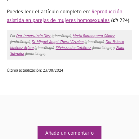
Puedes leer el artículo completo en:
Reproducción
asistida en parejas de mujeres homosexuales
(
224).
Por
Dra. Inmaculada Díez
(ginecóloga),
Marta Barranquero Gómez
(embrióloga),
Dr. Miguel Angel Checa Vizcaino
(ginecólogo),
Dra. Rebeca
Jiménez Alfaro
(ginecóloga),
Silvia Azaña Gutiérrez
(embrióloga) y
Zaira
Salvador
(embrióloga).
Última actualización: 23/08/2024
Añade un comentario