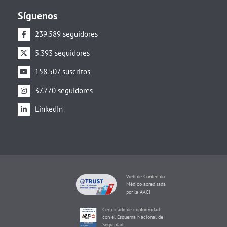
Síguenos
239.589 seguidores
5.393 seguidores
158.507 suscritos
37.770 seguidores
LinkedIn
Web de Contenido
Médico acreditada
por la AACI
Certificado de conformidad
con el Esquema Nacional de
Seguridad