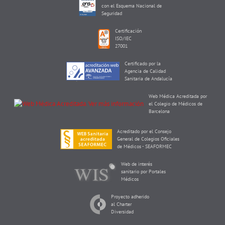
con el Esquema Nacional de
Seguridad
Certificación
ISO/IEC
27001
Certificado por la
Agencia de Calidad
Sanitaria de Andalucía
Web Médica Acreditada por
el Colegio de Médicos de
Barcelona
Acreditado por el Consejo
General de Colegios Oficiales
de Médicos - SEAFORMEC
Web de interés
sanitario por Portales
Médicos
Proyecto adherido
al Charter
Diversidad