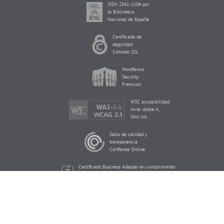
ISSN 2341-1104 por
la Biblioteca
Nacional de España
Certificado de
seguridad
Comodo SSL
Wordfence
Security
Premium
W3C accesibilidad
nivel doble A,
WAI-AA
Sello de calidad y
transparencia
Confianza Online
Certificado Business Adapter en cumplimiento
de la Ley de Servicios de la Sociedad de la
Información
Reproducción Asistida ORG Copyright © 2026 de Eureka Fertility.