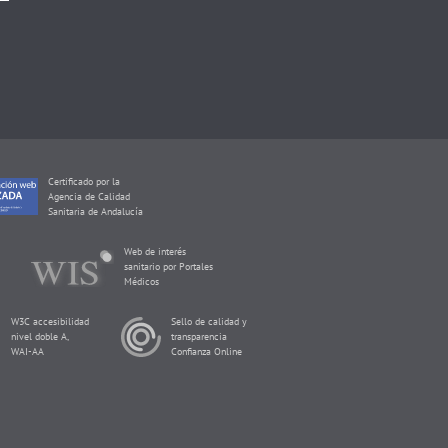
Certificado por la
Agencia de Calidad
Sanitaria de Andalucía
Web de interés
sanitario por Portales
Médicos
W3C accesibilidad
Sello de calidad y
nivel doble A,
transparencia
WAI-AA
Confianza Online