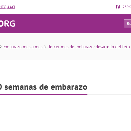
EC, AACI
.
239K
12
Control médico a las 10 semanas de embarazo
Embarazo mes a mes
Tercer mes de embarazo: desarrollo del feto 
10 semanas de embarazo