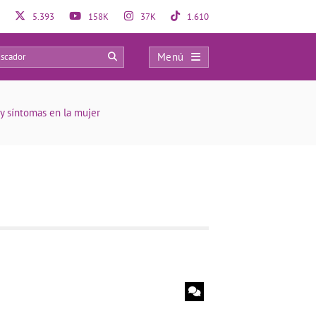
5.393
158K
37K
1.610
Menú
0
y síntomas en la mujer