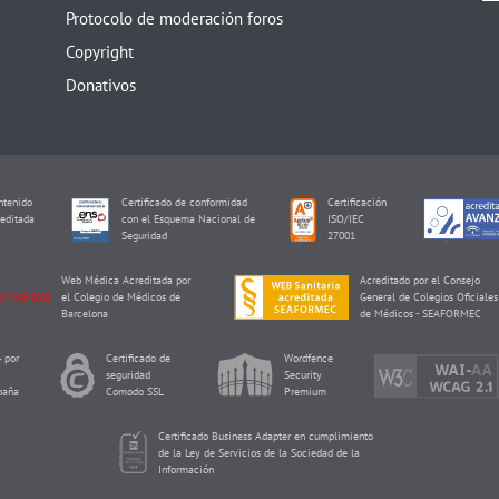
Protocolo de moderación foros
Copyright
Donativos
tenido
Certificado de conformidad
Certificación
editada
con el Esquema Nacional de
ISO/IEC
I
Seguridad
27001
Web Médica Acreditada por
Acreditado por el Consejo
el Colegio de Médicos de
General de Colegios Oficiales
Barcelona
de Médicos - SEAFORMEC
 por
Certificado de
Wordfence
seguridad
Security
paña
Comodo SSL
Premium
Certificado Business Adapter en cumplimiento
de la Ley de Servicios de la Sociedad de la
Información