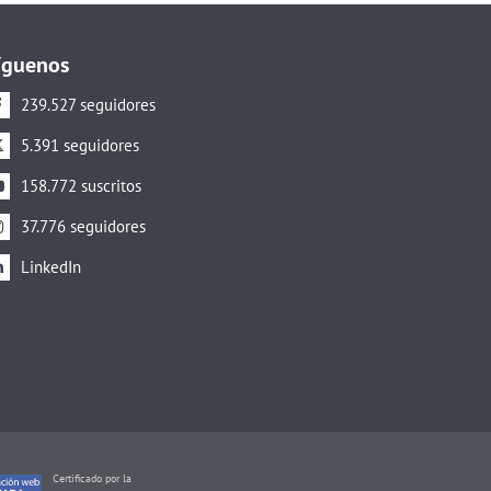
íguenos
239.527 seguidores
5.391 seguidores
158.772 suscritos
37.776 seguidores
LinkedIn
Certificado por la