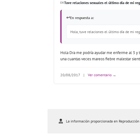
Tuve relaciones sexuales el último día de mi r
EN
↩
En respuesta a:
Hola, tuve relaciones el último día de mi re
Hola Dra me podría ayudar me enferme al 3 y t
una cuantas veces mareos fiebre malestar sient
20/08/2017
|
Ver comentario →
La información proporcionada en Reproducción As