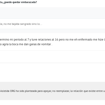
egla, ¿puedo quedar embarazada?
gla, no me bajaba sangrado sino lo...
ermino mi periodo al 7 y tuve relaciones al 16 pero no me eh enfermado me hize l
o agria la boca me dan ganas de vomitar .
istida ORG ha sido planteada para apoyar, no reemplazar, la relación que existe entre un 