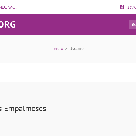
EC, AACI
.
239K
13
Usuario
Inicio
Usuario
s Empalmeses