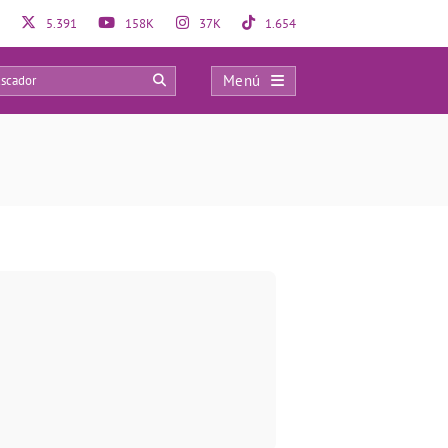
5.391
158K
37K
1.654
Menú
0