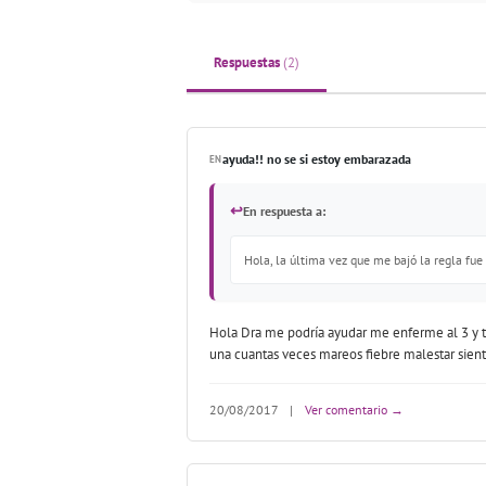
Respuestas
(2)
ayuda!! no se si estoy embarazada
EN
↩
En respuesta a:
Hola, la última vez que me bajó la regla fue
Hola Dra me podría ayudar me enferme al 3 y t
una cuantas veces mareos fiebre malestar sient
20/08/2017
|
Ver comentario →