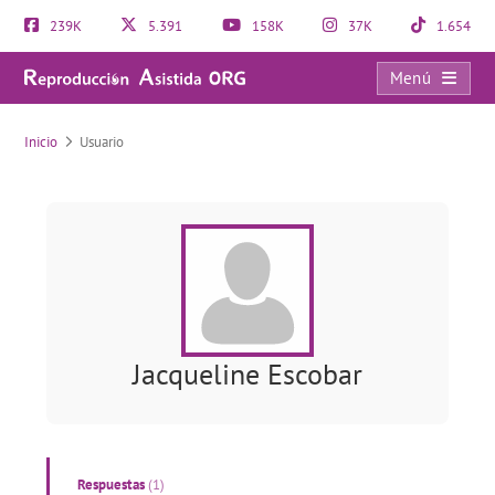
239K
5.391
158K
37K
1.654
Menú
Usuario
Inicio
Usuario
Jacqueline Escobar
Respuestas
(1)