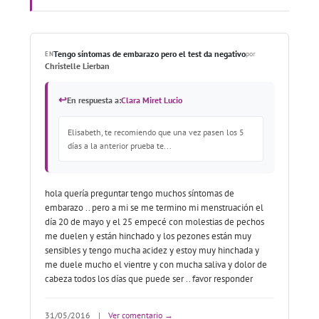
Tengo síntomas de embarazo pero el test da negativo
EN
por
Christelle Lierban
↩
En respuesta a:
Clara Miret Lucio
Elisabeth, te recomiendo que una vez pasen los 5
días a la anterior prueba te...
hola quería preguntar tengo muchos síntomas de
embarazo .. pero a mi se me termino mi menstruación el
día 20 de mayo y el 25 empecé con molestias de pechos
me duelen y están hinchado y los pezones están muy
sensibles y tengo mucha acidez y estoy muy hinchada y
me duele mucho el vientre y con mucha saliva y dolor de
cabeza todos los días que puede ser .. favor responder
31/05/2016
|
Ver comentario →