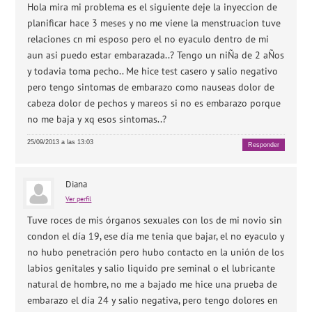
Hola mira mi problema es el siguiente deje la inyeccion de
planificar hace 3 meses y no me viene la menstruacion tuve
relaciones cn mi esposo pero el no eyaculo dentro de mi
aun asi puedo estar embarazada..? Tengo un niÑa de 2 aÑos
y todavia toma pecho.. Me hice test casero y salio negativo
pero tengo sintomas de embarazo como nauseas dolor de
cabeza dolor de pechos y mareos si no es embarazo porque
no me baja y xq esos sintomas..?
25/09/2013 a las 13:03
Responder
Diana
Ver perfil
Tuve roces de mis órganos sexuales con los de mi novio sin
condon el día 19, ese día me tenia que bajar, el no eyaculo y
no hubo penetración pero hubo contacto en la unión de los
labios genitales y salio liquido pre seminal o el lubricante
natural de hombre, no me a bajado me hice una prueba de
embarazo el día 24 y salio negativa, pero tengo dolores en