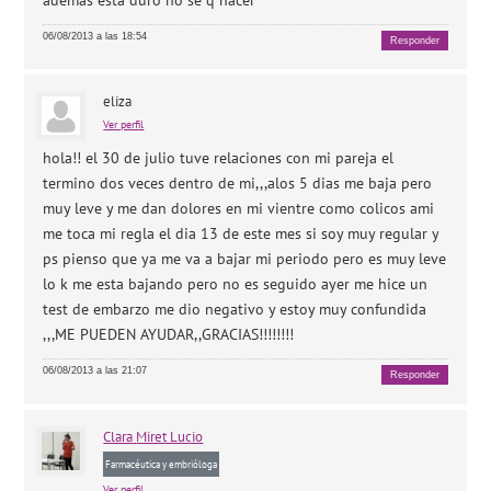
06/08/2013 a las 18:54
Responder
eliza
Ver perfil
hola!! el 30 de julio tuve relaciones con mi pareja el
termino dos veces dentro de mi,,,alos 5 dias me baja pero
muy leve y me dan dolores en mi vientre como colicos ami
me toca mi regla el dia 13 de este mes si soy muy regular y
ps pienso que ya me va a bajar mi periodo pero es muy leve
lo k me esta bajando pero no es seguido ayer me hice un
test de embarzo me dio negativo y estoy muy confundida
,,,ME PUEDEN AYUDAR,,GRACIAS!!!!!!!!
06/08/2013 a las 21:07
Responder
Clara
Miret Lucio
Farmacéutica y embrióloga
Ver perfil