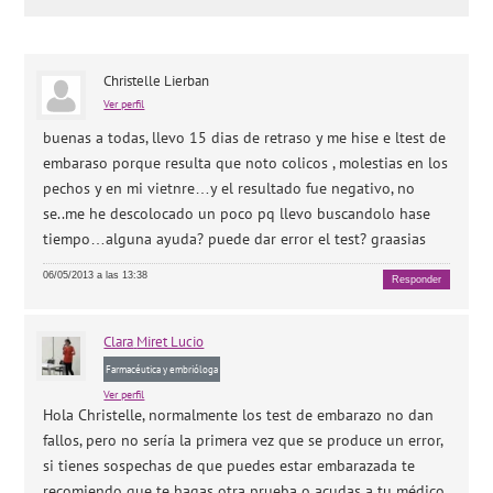
Christelle Lierban
Ver perfil
buenas a todas, llevo 15 dias de retraso y me hise e ltest de
embaraso porque resulta que noto colicos , molestias en los
pechos y en mi vietnre…y el resultado fue negativo, no
se..me he descolocado un poco pq llevo buscandolo hase
tiempo…alguna ayuda? puede dar error el test? graasias
06/05/2013 a las 13:38
Responder
Clara
Miret Lucio
Farmacéutica y embrióloga
Ver perfil
Hola Christelle, normalmente los test de embarazo no dan
fallos, pero no sería la primera vez que se produce un error,
si tienes sospechas de que puedes estar embarazada te
recomiendo que te hagas otra prueba o acudas a tu médico