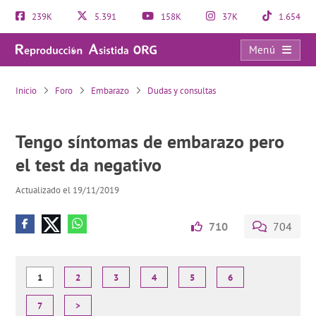
239K
5.391
158K
37K
1.654
Menú
Tengo síntomas de embarazo pero el test da negativo
Inicio
Foro
Embarazo
Dudas y consultas
Tengo síntomas de embarazo pero
el test da negativo
Actualizado el 19/11/2019
710
704
1
2
3
4
5
6
7
>