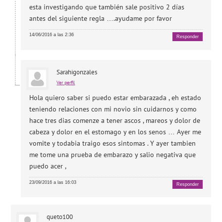
esta investigando que también sale positivo 2 días
antes del siguiente regla ….ayudame por favor
14/06/2016 a las 2:36
Responder
Sarahigonzales
Ver perfil
Hola quiero saber si puedo estar embarazada , eh estado
teniendo relaciones con mi novio sin cuidarnos y como
hace tres dias comenze a tener ascos , mareos y dolor de
cabeza y dolor en el estomago y en los senos … Ayer me
vomite y todabia traigo esos sintomas . Y ayer tambien
me tome una prueba de embarazo y salio negativa que
puedo acer ,
23/09/2016 a las 16:03
Responder
queto100