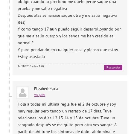
obligo cuando lo preciono me duele peroe saque una
prueba y me salio negativa
Despues alas semanase saque otra y me salio negativa
)tes)
Y como tengo 17 aun puedo seguir desarrolloyando por
que me a salio cuerpo y los senos me han cresido es
normal ?
Y paro pendando en cualquier cosa y pienso que estoy
Estoy asustada
14/11/2016 a las 1:07
Responder
ElizabethMaria
Ver perfil
Hola a todas mi ultima regla fue el 2 de octubre y soy
muy regular pero tengo un retraso de 17 días. Tuve
relaciones los días 12,13.14 y 15 de octubre. Tuve un
sangrado después se me quito pero otra ves sangre. A
partir de ahí tube los síntomas de dolor abdominal e