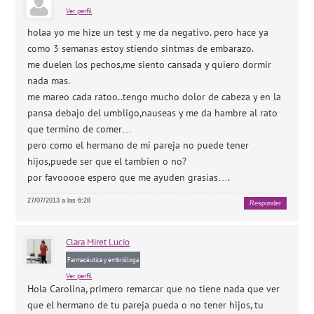
Ver perfil
holaa yo me hize un test y me da negativo. pero hace ya
como 3 semanas estoy stiendo sintmas de embarazo.
me duelen los pechos,me siento cansada y quiero dormir
nada mas.
me mareo cada ratoo..tengo mucho dolor de cabeza y en la
pansa debajo del umbligo,nauseas y me da hambre al rato
que termino de comer…
pero como el hermano de mi pareja no puede tener
hijos,puede ser que el tambien o no?
por favooooe espero que me ayuden grasias….
27/07/2013 a las 6:28
Responder
Clara
Miret Lucio
Farmacéutica y embrióloga
Ver perfil
Hola Carolina, primero remarcar que no tiene nada que ver
que el hermano de tu pareja pueda o no tener hijos, tu