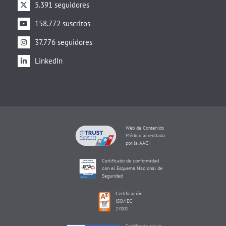
5.391 seguidores
158.772 suscritos
37.776 seguidores
LinkedIn
Web de Contenido
Médico acreditada
por la AACI
Certificado de conformidad
con el Esquema Nacional de
Seguridad
Certificación
ISO/IEC
27001