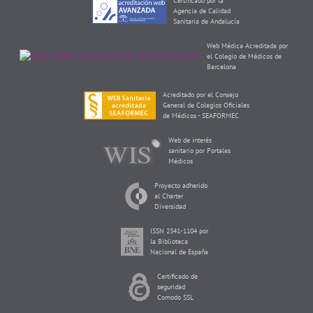
Certificado por la
Agencia de Calidad
Sanitaria de Andalucía
Web Médica Acreditada por
el Colegio de Médicos de
Barcelona
Acreditado por el Consejo
General de Colegios Oficiales
de Médicos - SEAFORMEC
Web de interés
sanitario por Portales
Médicos
Proyecto adherido
al Charter
Diversidad
ISSN 2341-1104 por
la Biblioteca
Nacional de España
Certificado de
seguridad
Comodo SSL