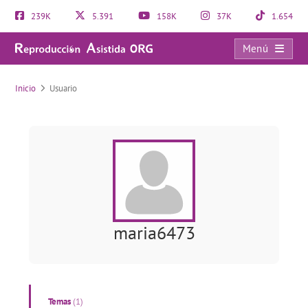
239K
5.391
158K
37K
1.654
Menú
Usuario
Inicio
Usuario
maria6473
Temas
(1)