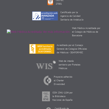
ISO/IEC
27001
Certificado por la
Agencia de Calidad
Sanitaria de Andalucía
Web Médica Acreditada por
el Colegio de Médicos de
Barcelona
Acreditado por el Consejo
General de Colegios Oficiales
de Médicos - SEAFORMEC
Web de interés
sanitario por Portales
Médicos
Proyecto adherido
al Charter
Diversidad
ISSN 2341-1104 por
la Biblioteca
Nacional de España
Certificado de