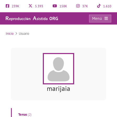
239K
5.393
158K
37K
1.610
Menú
Usuario
Inicio
Usuario
marijaia
Temas
(2)