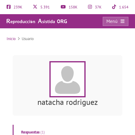
239K
5.391
158K
37K
1.654
Menú
Usuario
Inicio
Usuario
natacha rodriguez
Respuestas
(1)