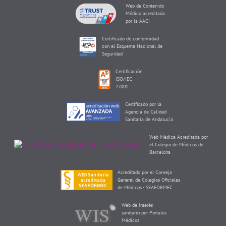
Web de Contenido
Médico acreditada
por la AACI
Certificado de conformidad
con el Esquema Nacional de
Seguridad
Certificación
ISO/IEC
27001
Certificado por la
Agencia de Calidad
Sanitaria de Andalucía
Web Médica Acreditada por
el Colegio de Médicos de
Barcelona
Acreditado por el Consejo
General de Colegios Oficiales
de Médicos - SEAFORMEC
Web de interés
sanitario por Portales
Médicos