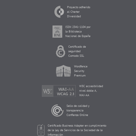
Proyecto adherido
al Charter
Diversidad
ISSN 2341-1104 por
la Biblioteca
Nacional de España
Certificado de
seguridad
Comodo SSL
Wordfence
Security
Premium
W3C accesibilidad
nivel doble A,
WAI-AA
Sello de calidad y
transparencia
Confianza Online
Certificado Business Adapter en cumplimiento
de la Ley de Servicios de la Sociedad de la
Información