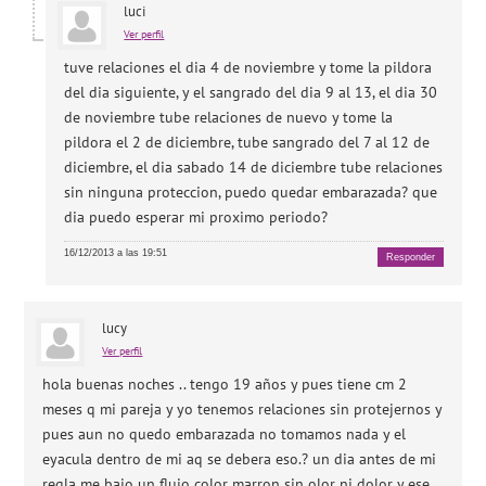
luci
Ver perfil
tuve relaciones el dia 4 de noviembre y tome la pildora
del dia siguiente, y el sangrado del dia 9 al 13, el dia 30
de noviembre tube relaciones de nuevo y tome la
pildora el 2 de diciembre, tube sangrado del 7 al 12 de
diciembre, el dia sabado 14 de diciembre tube relaciones
sin ninguna proteccion, puedo quedar embarazada? que
dia puedo esperar mi proximo periodo?
16/12/2013 a las 19:51
Responder
lucy
Ver perfil
hola buenas noches .. tengo 19 años y pues tiene cm 2
meses q mi pareja y yo tenemos relaciones sin protejernos y
pues aun no quedo embarazada no tomamos nada y el
eyacula dentro de mi aq se debera eso.? un dia antes de mi
regla me bajo un flujo color marron sin olor ni dolor y ese