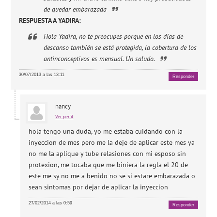
de quedar embarazada
RESPUESTA A YADIRA:
Hola Yadira, no te preocupes porque en los días de
descanso también se está protegida, la cobertura de los
antinconceptivos es mensual. Un saludo.
30/07/2013 a las 13:11
Responder
nancy
Ver perfil
hola tengo una duda, yo me estaba cuidando con la
inyeccion de mes pero me la deje de aplicar este mes ya
no me la aplique y tube relasiones con mi esposo sin
protexion, me tocaba que me biniera la regla el 20 de
este me sy no me a benido no se si estare embarazada o
sean sintomas por dejar de aplicar la inyeccion
27/02/2014 a las 0:59
Responder