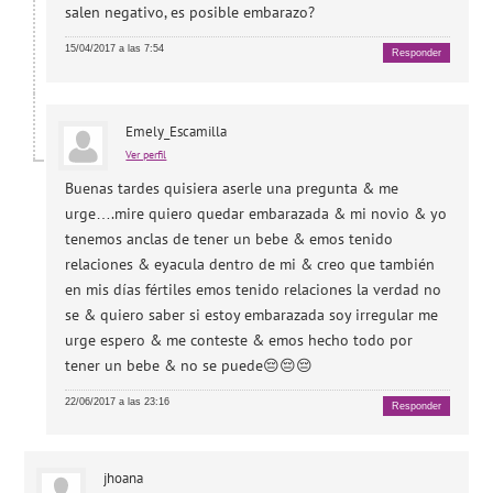
salen negativo, es posible embarazo?
15/04/2017 a las 7:54
Responder
Emely_Escamilla
Ver perfil
Buenas tardes quisiera aserle una pregunta & me
urge….mire quiero quedar embarazada & mi novio & yo
tenemos anclas de tener un bebe & emos tenido
relaciones & eyacula dentro de mi & creo que también
en mis días fértiles emos tenido relaciones la verdad no
se & quiero saber si estoy embarazada soy irregular me
urge espero & me conteste & emos hecho todo por
tener un bebe & no se puede😔😔😔
22/06/2017 a las 23:16
Responder
jhoana