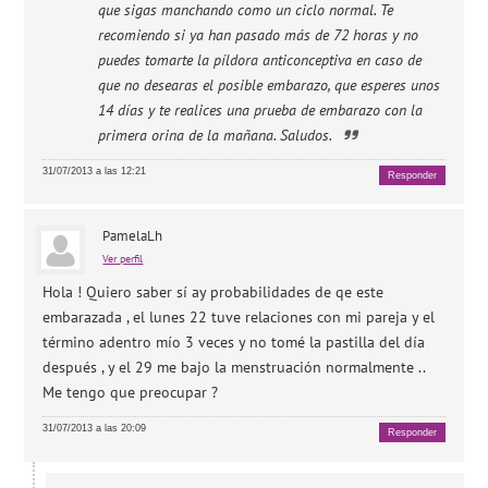
que sigas manchando como un ciclo normal. Te
recomiendo si ya han pasado más de 72 horas y no
puedes tomarte la píldora anticonceptiva en caso de
que no desearas el posible embarazo, que esperes unos
14 días y te realices una prueba de embarazo con la
primera orina de la mañana. Saludos.
31/07/2013 a las 12:21
Responder
PamelaLh
Ver perfil
Hola ! Quiero saber sí ay probabilidades de qe este
embarazada , el lunes 22 tuve relaciones con mi pareja y el
término adentro mío 3 veces y no tomé la pastilla del día
después , y el 29 me bajo la menstruación normalmente ..
Me tengo que preocupar ?
31/07/2013 a las 20:09
Responder