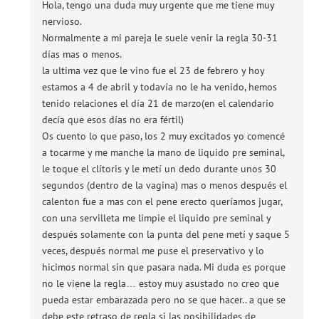
Hola, tengo una duda muy urgente que me tiene muy
nervioso.
Normalmente a mi pareja le suele venir la regla 30-31
días mas o menos.
la ultima vez que le vino fue el 23 de febrero y hoy
estamos a 4 de abril y todavía no le ha venido, hemos
tenido relaciones el día 21 de marzo(en el calendario
decía que esos días no era fértil)
Os cuento lo que paso, los 2 muy excitados yo comencé
a tocarme y me manche la mano de liquido pre seminal,
le toque el clítoris y le metí un dedo durante unos 30
segundos (dentro de la vagina) mas o menos después el
calenton fue a mas con el pene erecto queríamos jugar,
con una servilleta me limpie el liquido pre seminal y
después solamente con la punta del pene metí y saque 5
veces, después normal me puse el preservativo y lo
hicimos normal sin que pasara nada. Mi duda es porque
no le viene la regla… estoy muy asustado no creo que
pueda estar embarazada pero no se que hacer.. a que se
debe este retraso de regla si las posibilidades de