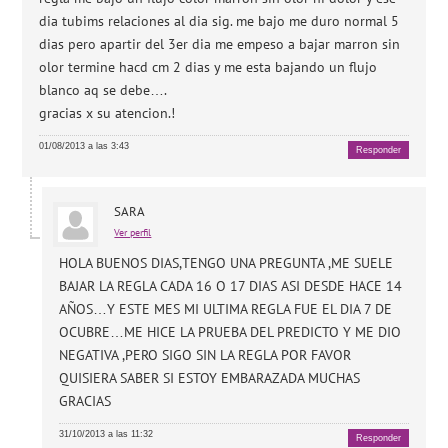
dia tubims relaciones al dia sig. me bajo me duro normal 5
dias pero apartir del 3er dia me empeso a bajar marron sin
olor termine hacd cm 2 dias y me esta bajando un flujo
blanco aq se debe….
gracias x su atencion.!
01/08/2013 a las 3:43
Responder
SARA
Ver perfil
HOLA BUENOS DIAS,TENGO UNA PREGUNTA ,ME SUELE
BAJAR LA REGLA CADA 16 O 17 DIAS ASI DESDE HACE 14
AÑOS…Y ESTE MES MI ULTIMA REGLA FUE EL DIA 7 DE
OCUBRE…ME HICE LA PRUEBA DEL PREDICTO Y ME DIO
NEGATIVA ,PERO SIGO SIN LA REGLA POR FAVOR
QUISIERA SABER SI ESTOY EMBARAZADA MUCHAS
GRACIAS
31/10/2013 a las 11:32
Responder