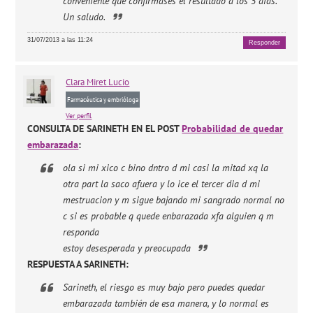
conveniente que confirmases el resultado a los 5 días.
Un saludo.
31/07/2013 a las 11:24
Responder
Clara
Miret Lucio
Farmacéutica y embrióloga
Ver perfil
CONSULTA DE SARINETH EN EL POST
Probabilidad de quedar
embarazada
:
ola si mi xico c bino dntro d mi casi la mitad xq la
otra part la saco afuera y lo ice el tercer dia d mi
mestruacion y m sigue bajando mi sangrado normal no
c si es probable q quede enbarazada xfa alguien q m
responda
estoy desesperada y preocupada
RESPUESTA A SARINETH:
Sarineth, el riesgo es muy bajo pero puedes quedar
embarazada también de esa manera, y lo normal es