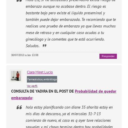
embarazo aunque no acabase dentro. El riesgo es
bastante bajo pero existe el líquido preseminal y
también puede dejar embarazada. Te recomiendo que te
realices una prueba de embarazo ya que llevas muchos
mese de retraso y en cualquier caso acudas a tu
ginecólogo y le comentes que te está ocurriendo.
Saludos.
30/07/2013 a las 13:08
Responder
Clara
Miret Lucio
Farmacéutica y embrióloga
Ver perfil
CONSULTA DE YADIRA EN EL POST DE
Probabilidad de quedar
embarazada
:
hola estoy planificando con diane 35 ahorita estoy en
mis dias de descanso, ya el miercoles 31-7-13
comienzo de nuevo, el caso es q ayer tuve relaciones
sexuales y mi chavo termino dentro hay probalidades