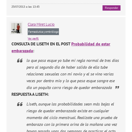
25/07/2013 a las 13:45
Responder
Clara
Miret Lucio
Farmacéutica y embrióloga
Ver perfil
CONSULTA DE LISETH EN EL POST
Probabilidad de estar
embarazada
:
lo que pasa esque yo tube mi regla normal de tres dias
pero al segundo dia de haber salido de ella tube
relaciones sexuales con mi novio y el se vino varias
veces por dentro mio y lo que pasa esque sangre ese
dia un poquito corro riesgo de quedar embarazada
RESPUESTA A LISETH:
Liseth, aunque las probabilidades sean más bajas el
riesgo de quedar embarazada existe en cualquier
momento del ciclo menstrual. Realízate una prueba de
embarazo con la primera orina de la mañana una vez
hayan pasado unas dos semanas de practicar el acto