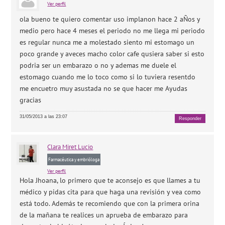
Ver perfil
ola bueno te quiero comentar uso implanon hace 2 aÑos y
medio pero hace 4 meses el periodo no me llega mi periodo
es regular nunca me a molestado siento mi estomago un
poco grande y aveces macho color cafe qusiera saber si esto
podria ser un embarazo o no y ademas me duele el
estomago cuando me lo toco como si lo tuviera resentdo
me encuetro muy asustada no se que hacer me Ayudas
gracias
31/05/2013 a las 23:07
Responder
Clara
Miret Lucio
Farmacéutica y embrióloga
Ver perfil
Hola Jhoana, lo primero que te aconsejo es que llames a tu
médico y pidas cita para que haga una revisión y vea como
está todo. Además te recomiendo que con la primera orina
de la mañana te realices un aprueba de embarazo para