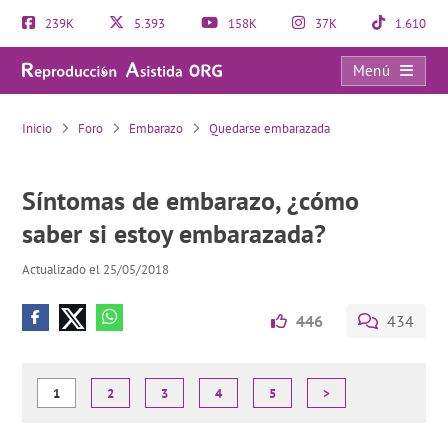
239K
5.393
158K
37K
1.610
Menú
Síntomas de embarazo, ¿cómo saber si estoy embarazada?
Inicio
Foro
Embarazo
Quedarse embarazada
Síntomas de embarazo, ¿cómo
saber si estoy embarazada?
Actualizado el 25/05/2018
446
434
1
2
3
4
5
>