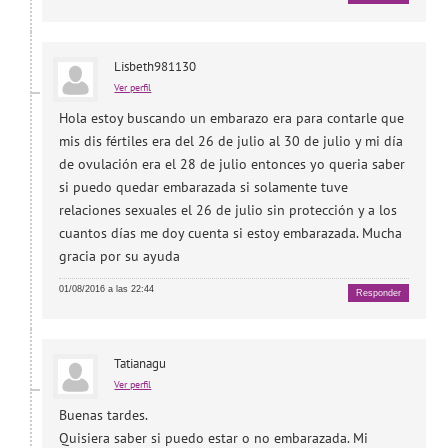
Lisbeth981130
Ver perfil
Hola estoy buscando un embarazo era para contarle que
mis dis fértiles era del 26 de julio al 30 de julio y mi día
de ovulación era el 28 de julio entonces yo queria saber
si puedo quedar embarazada si solamente tuve
relaciones sexuales el 26 de julio sin protección y a los
cuantos días me doy cuenta si estoy embarazada. Mucha
gracia por su ayuda
01/08/2016 a las 22:44
Responder
Tatianagu
Ver perfil
Buenas tardes.
Quisiera saber si puedo estar o no embarazada. Mi