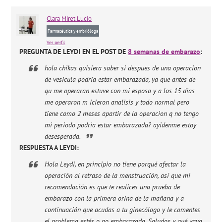
Clara
Miret Lucio
Farmacéutica y embrióloga
Ver perfil
PREGUNTA DE LEYDI EN EL POST DE
8 semanas de embarazo
:
hola chikas quisiera saber si despues de una operacion
de vesicula podria estar embarazada, ya que antes de
qu me operaran estuve con mi esposo y a los 15 dias
me operaron m icieron analisis y todo normal pero
tiene como 2 meses apartir de la operacion q no tengo
mi periodo podria estar embarazada? ayidenme estoy
desesperada.
RESPUESTA A LEYDI:
Hola Leydi, en principio no tiene porqué afectar la
operación al retraso de la menstruación, así que mi
recomendación es que te realices una prueba de
embarazo con la primera orina de la mañana y a
continuación que acudas a tu ginecólogo y le comentes
el problema estés o no embarazada. Saludos y qué vaya