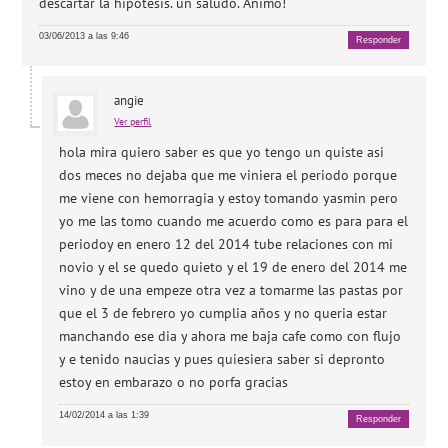
descartar la hipótesis. un saludo. Ánimo!
03/06/2013 a las 9:46
Responder
angie
Ver perfil
hola mira quiero saber es que yo tengo un quiste asi
dos meces no dejaba que me viniera el periodo porque
me viene con hemorragia y estoy tomando yasmin pero
yo me las tomo cuando me acuerdo como es para para el
periodoy en enero 12 del 2014 tube relaciones con mi
novio y el se quedo quieto y el 19 de enero del 2014 me
vino y de una empeze otra vez a tomarme las pastas por
que el 3 de febrero yo cumplia años y no queria estar
manchando ese dia y ahora me baja cafe como con flujo
y e tenido naucias y pues quiesiera saber si depronto
estoy en embarazo o no porfa gracias
14/02/2014 a las 1:39
Responder