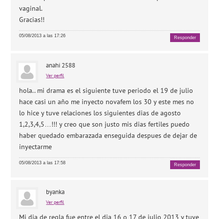
vaginal.
Gracias!!
05/08/2013 a las 17:26
Responder
anahi 2588
Ver perfil
hola.. mi drama es el siguiente tuve periodo el 19 de julio
hace casi un año me inyecto novafem los 30 y este mes no
lo hice y tuve relaciones los siguientes dias de agosto
1,2,3,4,5…!!! y creo que son justo mis dias fertiles puedo
haber quedado embarazada enseguida despues de dejar de
inyectarme
05/08/2013 a las 17:58
Responder
byanka
Ver perfil
Mi dia de regla fue entre el dia 16 o 17 de julio 2013 y tuve