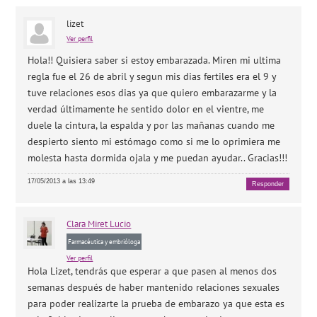
lizet
Ver perfil
Hola!! Quisiera saber si estoy embarazada. Miren mi ultima
regla fue el 26 de abril y segun mis dias fertiles era el 9 y
tuve relaciones esos dias ya que quiero embarazarme y la
verdad últimamente he sentido dolor en el vientre, me
duele la cintura, la espalda y por las mañanas cuando me
despierto siento mi estómago como si me lo oprimiera me
molesta hasta dormida ojala y me puedan ayudar.. Gracias!!!
17/05/2013 a las 13:49
Responder
Clara
Miret Lucio
Farmacéutica y embrióloga
Ver perfil
Hola Lizet, tendrás que esperar a que pasen al menos dos
semanas después de haber mantenido relaciones sexuales
para poder realizarte la prueba de embarazo ya que esta es