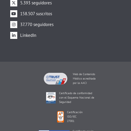
5.393 seguidores
158.507 suscritos
37.770 seguidores
LinkedIn
Web de Contenido
Médico acreditada
por la AACI
Certificado de conformidad
con el Esquema Nacional de
Seguridad
Certificación
ISO/IEC
27001