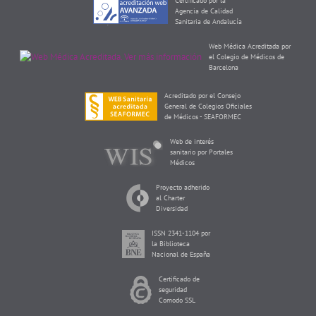
Certificado por la
Agencia de Calidad
Sanitaria de Andalucía
Web Médica Acreditada por
el Colegio de Médicos de
Barcelona
Acreditado por el Consejo
General de Colegios Oficiales
de Médicos - SEAFORMEC
Web de interés
sanitario por Portales
Médicos
Proyecto adherido
al Charter
Diversidad
ISSN 2341-1104 por
la Biblioteca
Nacional de España
Certificado de
seguridad
Comodo SSL