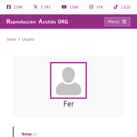
239K
5.393
158K
37K
1.610
Menú
Usuario
Inicio
Usuario
Fer
Temas
(1)