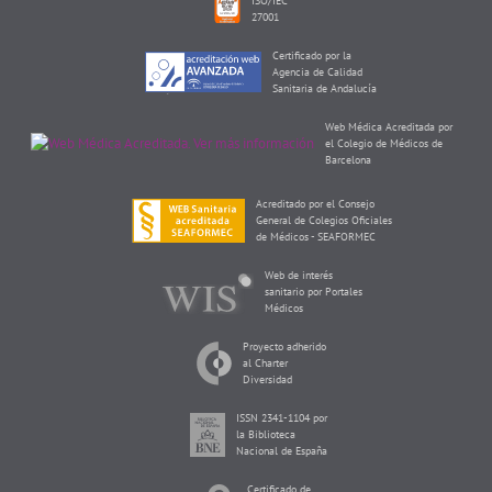
ISO/IEC
27001
Certificado por la
Agencia de Calidad
Sanitaria de Andalucía
Web Médica Acreditada por
el Colegio de Médicos de
Barcelona
Acreditado por el Consejo
General de Colegios Oficiales
de Médicos - SEAFORMEC
Web de interés
sanitario por Portales
Médicos
Proyecto adherido
al Charter
Diversidad
ISSN 2341-1104 por
la Biblioteca
Nacional de España
Certificado de