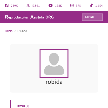
239K
5.391
158K
37K
1.654
Menú
Usuario
Inicio
Usuario
robida
Temas
(1)