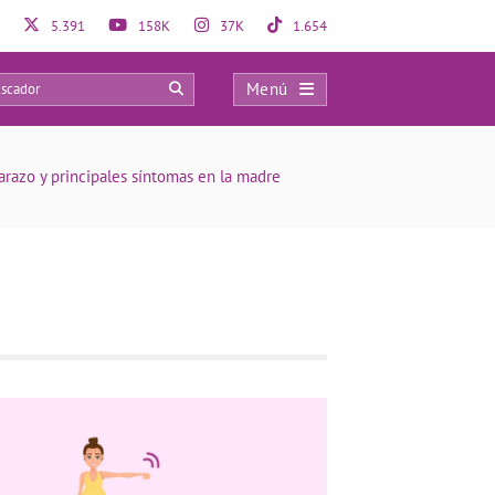
5.391
158K
37K
1.654
Menú
57
razo y principales síntomas en la madre