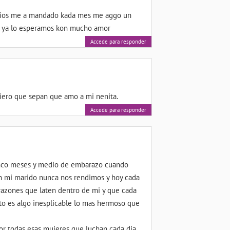
e dios me a mandado kada mes me aggo un
do ya lo esperamos kon mucho amor
Accede para responder
uiero que sepan que amo a mi nenita.
Accede para responder
 cinco meses y medio de embarazo cuando
on mi marido nunca nos rendimos y hoy cada
orazones que laten dentro de mi y que cada
to es algo inesplicable lo mas hermoso que
or todas esas mujeres que luchan cada dia