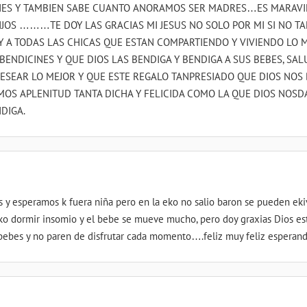
ES Y TAMBIEN SABE CUANTO ANORAMOS SER MADRES…ES MARAVI
JOS ………TE DOY LAS GRACIAS MI JESUS NO SOLO POR MI SI NO T
.Y A TODAS LAS CHICAS QUE ESTAN COMPARTIENDO Y VIVIENDO LO
BENDICINES Y QUE DIOS LAS BENDIGA Y BENDIGA A SUS BEBES, SAL
ESEAR LO MEJOR Y QUE ESTE REGALO TANPRESIADO QUE DIOS NOS 
AMOS APLENITUD TANTA DICHA Y FELICIDA COMO LA QUE DIOS NOSD
DIGA.
 y esperamos k fuera niña pero en la eko no salio baron se pueden eki
ko dormir insomio y el bebe se mueve mucho, pero doy graxias Dios es
bebes y no paren de disfrutar cada momento….feliz muy feliz esperan