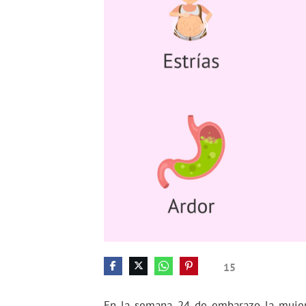
15
En la semana 24 de embarazo la mujer 