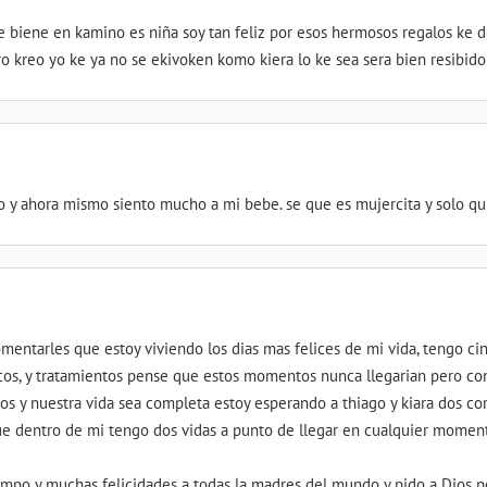
ke biene en kamino es niña soy tan feliz por esos hermosos regalos k
ro kreo yo ke ya no se ekivoken komo kiera lo ke sea sera bien resibi
o y ahora mismo siento mucho a mi bebe. se que es mujercita y solo q
comentarles que estoy viviendo los dias mas felices de mi vida, tengo
cos, y tratamientos pense que estos momentos nunca llegarian pero c
os y nuestra vida sea completa estoy esperando a thiago y kiara dos c
e dentro de mi tengo dos vidas a punto de llegar en cualquier momen
iempo y muchas felicidades a todas la madres del mundo y pido a Dios p