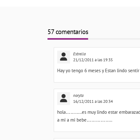
57 comentarios
Estrella
21/12/2011 a las 19:35
Hay yo tengo 6 meses y Estan lindo senti
noryta
16/12/2011 a las 20:34
hola………..es muy lindo estar embarazada l
a mi a mi bebe……………..