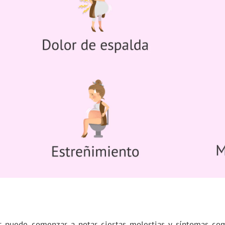
puede comenzar a notar ciertas molestias y síntomas comu