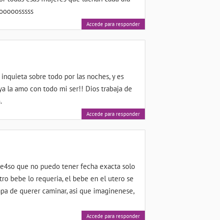
sooooosssss
Accede para responder
inquieta sobre todo por las noches, y es
ya la amo con todo mi ser!! Dios trabaja de
.
Accede para responder
 e4so que no puedo tener fecha exacta solo
o bebe lo requeria, el bebe en el utero se
apa de querer caminar, asi que imaginenese,
Accede para responder