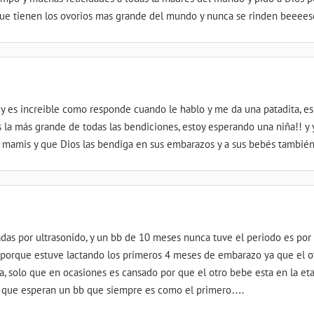
que tienen los ovorios mas grande del mundo y nunca se rinden beeee
y es increible como responde cuando le hablo y me da una patadita, es 
s la más grande de todas las bendiciones, estoy esperando una niña!! y 
s mamis y que Dios las bendiga en sus embarazos y a sus bebés también
as por ultrasonido, y un bb de 10 meses nunca tuve el periodo es por
orque estuve lactando los primeros 4 meses de embarazo ya que el otr
, solo que en ocasiones es cansado por que el otro bebe esta en la et
as que esperan un bb que siempre es como el primero….