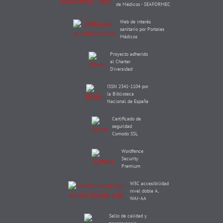
de Médicos - SEAFORMEC
Web de interés
sanitario por Portales
Médicos
Proyecto adherido
al Charter
Diversidad
ISSN 2341-1104 por
la Biblioteca
Nacional de España
Certificado de
seguridad
Comodo SSL
Wordfence
Security
Premium
W3C accesibilidad
nivel doble A,
WAI-AA
Sello de calidad y