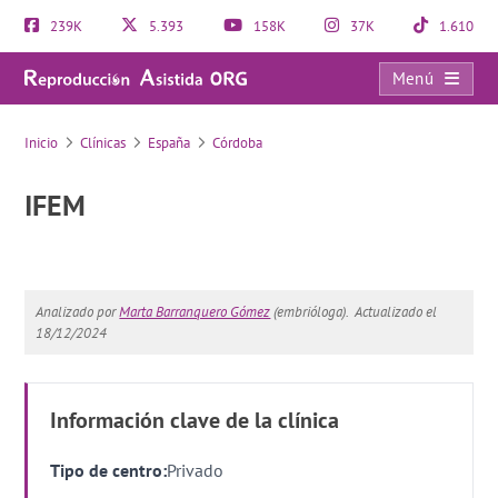
239K
5.393
158K
37K
1.610
Menú
IFEM
Inicio
Clínicas
España
Córdoba
IFEM
Analizado por
Marta Barranquero Gómez
(embrióloga).
Actualizado el
18/12/2024
Información clave de la clínica
Tipo de centro:
Privado