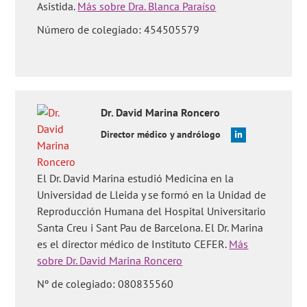
Asistida.
Más sobre Dra. Blanca Paraíso
consecuencias se pueden esperar después de un FISH
patológico?'
,
'¿Cómo se hace el FISH de espermatozoides?'
,
Número de colegiado: 454505579
'¿Existen criterios estrictos de evaluación del FISH?'
,
'¿Es
conveniente hacer FISH en todos los hombres?'
,
'¿Cuál es el
precio de la técnica de FISH?'
,
'¿Qué resultados se obtienen
con el FISH de espermatozoides?'
,
'¿Se relaciona un FISH
alterado con otras alteraciones espermáticas?'
y
'¿Qué opciones
reproductivas tienen los hombres con un FISH alterado?'
.
Dr.
David
Marina Roncero
Director médico y andrólogo
El Dr. David Marina estudió Medicina en la
Universidad de Lleida y se formó en la Unidad de
Reproducción Humana del Hospital Universitario
Santa Creu i Sant Pau de Barcelona. El Dr. Marina
es el director médico de Instituto CEFER.
Más
sobre Dr. David Marina Roncero
Nº de colegiado: 080835560