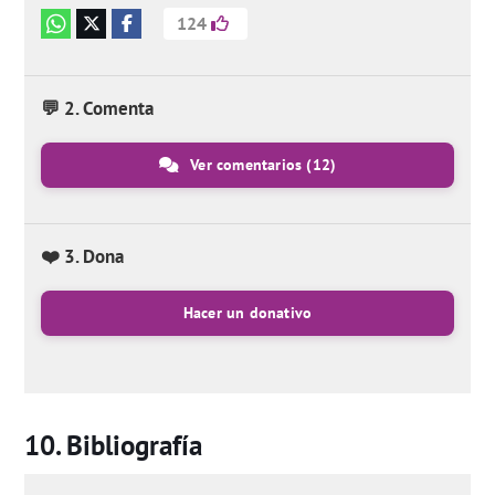
124
💬 2. Comenta
Ver comentarios
(12)
❤️ 3. Dona
Hacer un donativo
Bibliografía