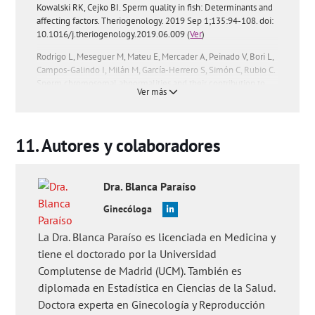
Kowalski RK, Cejko BI. Sperm quality in fish: Determinants and
affecting factors. Theriogenology. 2019 Sep 1;135:94-108. doi:
10.1016/j.theriogenology.2019.06.009 (
Ver
)
Rodrigo L, Meseguer M, Mateu E, Mercader A, Peinado V, Bori L,
Campos-Galindo I, Milán M, García-Herrero S, Simón C, Rubio C.
Sperm chromosomal abnormalities and their contribution to
Ver más
human embryo aneuploidy. Biol Reprod. 2019 Jul 18. pii:
ioz125. doi: 10.1093/biolre/ioz125 (
Ver
)
Salvarci A, Zamani A. Evaluation of sexual function and micro-
Autores y colaboradores
testicular sperm extraction in men with mosaic Turner
syndrome. Natl Med J India. 2018 Sep-Oct;31(5):274-278. doi:
10.4103/0970-258X.261196 (
Ver
)
Dra.
Blanca
Paraíso
Sarrate et al. The use of fluorescence in situ hybridization
analysis on sperm: indications to perform and assisted
Ginecóloga
reproduction technology outcomes. J AssistReprod Genet. 2019
Aug 8. doi: 10.1007/s10815-019-01554-2 (
Ver
)
La Dra. Blanca Paraíso es licenciada en Medicina y
tiene el doctorado por la Universidad
Preguntas de los usuarios:
'¿Cuál es el límite a partir del cual se
Complutense de Madrid (UCM). También es
considera alterado el resultado del FISH?'
,
'¿En qué consiste el
FISH de espermatozoides?'
,
'¿Es lo mismo test de
diplomada en Estadística en Ciencias de la Salud.
fragmentación espermática y FISH?'
,
'¿En qué pacientes está
Doctora experta en Ginecología y Reproducción
indicado hacer un FISH de espermatozoides?'
,
'¿Qué