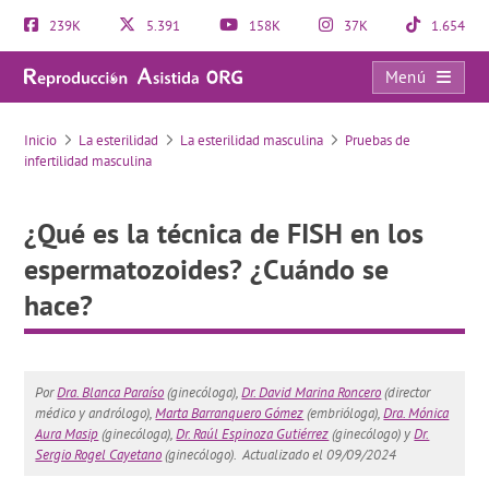
239K
5.391
158K
37K
1.654
Menú
¿Qué es la técnica de FISH en los espermatozoides? ¿Cuándo se hace?
Inicio
La esterilidad
La esterilidad masculina
Pruebas de
infertilidad masculina
¿Qué es la técnica de FISH en los
espermatozoides? ¿Cuándo se
hace?
Por
Dra. Blanca Paraíso
(ginecóloga),
Dr. David Marina Roncero
(director
médico y andrólogo),
Marta Barranquero Gómez
(embrióloga),
Dra. Mónica
Aura Masip
(ginecóloga),
Dr. Raúl Espinoza Gutiérrez
(ginecólogo) y
Dr.
Sergio Rogel Cayetano
(ginecólogo).
Actualizado el 09/09/2024