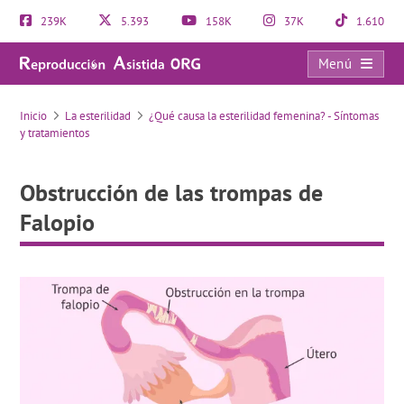
239K
5.393
158K
37K
1.610
Menú
Obstrucción de las trompas de Falopio
Inicio
La esterilidad
¿Qué causa la esterilidad femenina? - Síntomas
y tratamientos
Obstrucción de las trompas de
Falopio