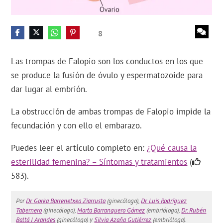
8
Las trompas de Falopio son los conductos en los que
se produce la fusión de óvulo y espermatozoide para
dar lugar al embrión.
La obstrucción de ambas trompas de Falopio impide la
fecundación y con ello el embarazo.
Puedes leer el artículo completo en:
¿Qué causa la
esterilidad femenina? – Síntomas y tratamientos
(
583).
Por
Dr. Gorka Barrenetxea Ziarrusta
(ginecólogo),
Dr. Luis Rodríguez
Tabernero
(ginecólogo),
Marta Barranquero Gómez
(embrióloga),
Dr. Rubén
Baltá I Arandes
(ginecólogo) y
Silvia Azaña Gutiérrez
(embrióloga).