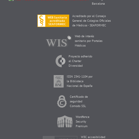
Barcelona
Acreditado por el Consejo
General de Colegios Oficiales
de Médicos - SEAFORMEC
Web de interés
sanitario por Portales
Médicos
Proyecto adherido
al Charter
Diversidad
ISSN 2341-1104 por
la Biblioteca
Nacional de España
Certificado de
seguridad
Comodo SSL
Wordfence
Security
Premium
W3C accesibilidad