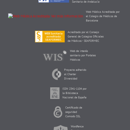
Sanitaria de Andalucía
Web Médica Acreditada por
el Colegio de Médicos de
Barcelona
Acreditado por el Consejo
General de Colegios Oficiales
de Médicos - SEAFORMEC
Web de interés
sanitario por Portales
Médicos
Proyecto adherido
al Charter
Diversidad
ISSN 2341-1104 por
la Biblioteca
Nacional de España
Certificado de
seguridad
Comodo SSL
Wordfence