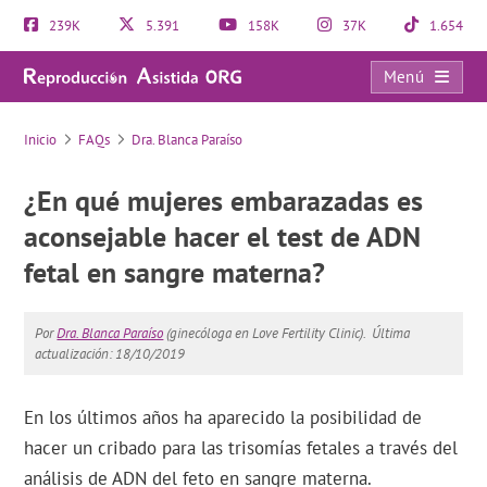
239K
5.391
158K
37K
1.654
Menú
FAQs
Inicio
FAQs
Dra. Blanca Paraíso
¿En qué mujeres embarazadas es
aconsejable hacer el test de ADN
fetal en sangre materna?
Por
Dra. Blanca Paraíso
(ginecóloga en Love Fertility Clinic).
Última
actualización: 18/10/2019
En los últimos años ha aparecido la posibilidad de
hacer un cribado para las trisomías fetales a través del
análisis de ADN del feto en sangre materna.