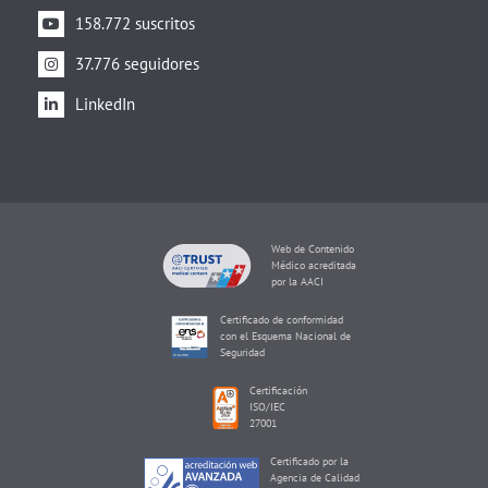
158.772 suscritos
37.776 seguidores
LinkedIn
Web de Contenido
Médico acreditada
por la AACI
Certificado de conformidad
con el Esquema Nacional de
Seguridad
Certificación
ISO/IEC
27001
Certificado por la
Agencia de Calidad