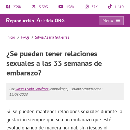
239K
5.393
158K
37K
1.610
Menú
FAQs
Inicio
FAQs
Silvia Azaña Gutiérrez
¿Se pueden tener relaciones
sexuales a las 33 semanas de
embarazo?
Por
Silvia Azaña Gutiérrez
(embrióloga).
Última actualización:
15/03/2023
Sí, se pueden mantener relaciones sexuales durante la
gestación siempre que sea un embarazo que esté
evolucionando de manera normal, sin riesgos ni