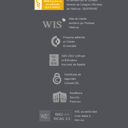
Acreditado por el Consejo
General de Colegios Oficiales
de Médicos - SEAFORMEC
Web de interés
sanitario por Portales
Médicos
Proyecto adherido
al Charter
Diversidad
ISSN 2341-1104 por
la Biblioteca
Nacional de España
Certificado de
seguridad
Comodo SSL
Wordfence
Security
Premium
W3C accesibilidad
nivel doble A,
WAI-AA