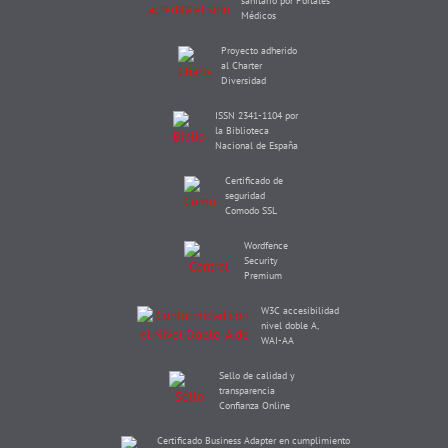
sanitario por Portales
Médicos
Proyecto adherido
al Charter
Diversidad
ISSN 2341-1104 por
la Biblioteca
Nacional de España
Certificado de
seguridad
Comodo SSL
Wordfence
Security
Premium
W3C accesibilidad
nivel doble A,
WAI-AA
Sello de calidad y
transparencia
Confianza Online
Certificado Business Adapter en cumplimiento