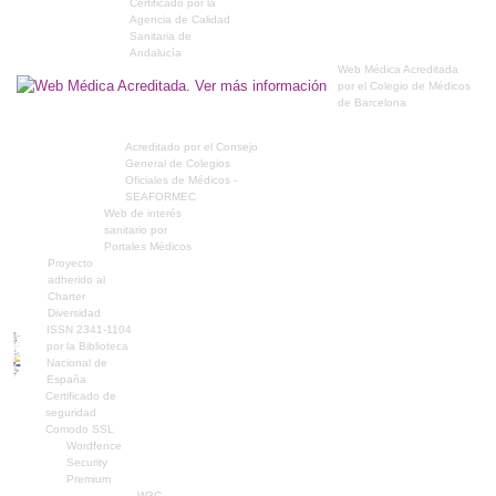
Certificado por la
Agencia de Calidad
Sanitaria de
Andalucía
Web Médica Acreditada
por el Colegio de Médicos
de Barcelona
Acreditado por el Consejo
General de Colegios
Oficiales de Médicos -
SEAFORMEC
Web de interés
sanitario por
Portales Médicos
Proyecto
adherido al
Charter
Diversidad
ISSN 2341-1104
por la Biblioteca
Nacional de
España
Certificado de
seguridad
Comodo SSL
Wordfence
Security
Premium
W3C