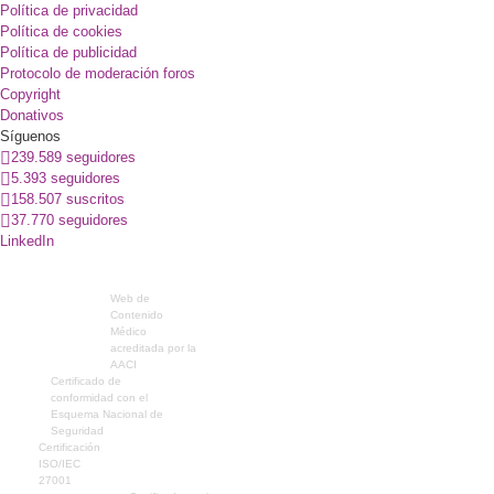
Política de privacidad
Política de cookies
Política de publicidad
Protocolo de moderación foros
Copyright
Donativos
Síguenos
239.589 seguidores
5.393 seguidores
158.507 suscritos
37.770 seguidores
LinkedIn
Web de
Contenido
Médico
acreditada por la
AACI
Certificado de
conformidad con el
Esquema Nacional de
Seguridad
Certificación
ISO/IEC
27001