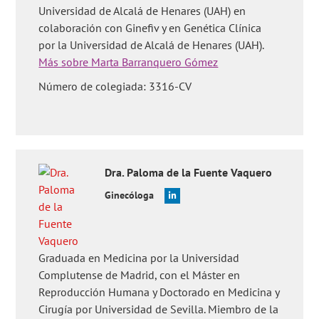
Preguntas de los usuarios:
'¿Cuál es el periodo de edad donde
Universidad de Alcalá de Henares (UAH) en
el embarazo es más probable?'
,
'¿Qué son las glándulas anexas
colaboración con Ginefiv y en Genética Clínica
del sistema reproductor femenino?'
,
'¿Es recomendable para la
por la Universidad de Alcalá de Henares (UAH).
fertilidad femenina tomar alimentos en conservas?'
,
'¿Una
mujer se puede quedar embarazada justo después de la
Más sobre Marta Barranquero Gómez
pubertad?'
,
'¿Cuándo se ovula después de la regla?'
y
'¿Los
cosméticos pueden afectar a la fertilidad?'
Número de colegiada: 3316-CV
.
Dra.
Paloma
de la Fuente Vaquero
Ginecóloga
Graduada en Medicina por la Universidad
Complutense de Madrid, con el Máster en
Reproducción Humana y Doctorado en Medicina y
Cirugía por Universidad de Sevilla. Miembro de la