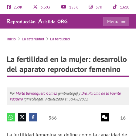
239K
5.393
158K
37K
1.610
Menú
La fertilidad en la mujer: desarrollo del aparato reproductor femenino
Inicio
La esterilidad
La fertilidad
La fertilidad en la mujer: desarrollo
del aparato reproductor femenino
Por
Marta Barranquero Gómez
(embrióloga) y
Dra. Paloma de la Fuente
Vaquero
(ginecóloga).
Actualizado el 30/08/2022
366
16
La fertilidad femenina se define como la capacidad de