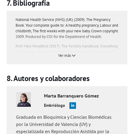
Bibliografía
National Health Service (NHS) (UK) (2009). The Pregnancy
Book. Your complete guide to: A healthy pregnancy, Labour and
childbirth, The first weeks with your new baby. Crown copyright
2009. Produced by COI for the Department of Health.
Prof. Mary Wingfield (2017). The Fertility Handbook: Everything
You Need to Know to Maximise Your Chance of Pregnancy, Gill
Ver más
& Macmillan Ltd, May 29, 2017.
The American College of Obstetricians and Gynecologists
(2011). Frequently Asked Questions (FAQ156). Pregnancy (
Ver
)
Autores y colaboradores
The National Women’s Health Information Center, U.S.
Department of Health and Human Services, Office of Women’s
Health (2006, April). Prenatal Care. Retrieved November 9,
Marta
Barranquero Gómez
2007 (
Ver
)
Embrióloga
Wilcox AJ, Weinberg CR, Baird DB. Timing of intercourse in
relation to ovulation: effects on the probability of conception,
Graduada en Bioquímica y Ciencias Biomédicas
survival of the pregnancy and sex of the baby. N Engl J Med
por la Universidad de Valencia (UV) y
1995;333:1517– 1521 (
Ver
)
especializada en Reproducción Asistida por la