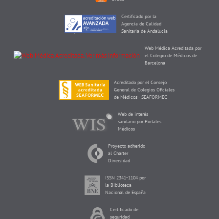
Certificado por la
Agencia de Calidad
Sanitaria de Andalucía
Web Médica Acreditada por
el Colegio de Médicos de
Barcelona
Acreditado por el Consejo
General de Colegios Oficiales
de Médicos - SEAFORMEC
Web de interés
sanitario por Portales
Médicos
Proyecto adherido
al Charter
Diversidad
ISSN 2341-1104 por
la Biblioteca
Nacional de España
Certificado de
seguridad