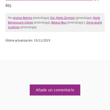
86).
Por
Andrea Rodrigo
(embrióloga),
Dra. Marta Zermiani
(ginecóloga),
Marta
Barranquero Gómez
(embrióloga),
Rebeca Reus
(embrióloga) y
Silvia Azaña
Gutiérrez
(embrióloga).
Última actualización: 19/11/2019
Añade un comentario