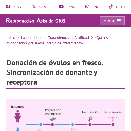
239K
5.393
158K
37K
1.610
Menú
Donación de óvulos en fresco. Sincronización de donante y receptora
Inicio
La esterilidad
Tratamientos de fertilidad
¿Qué es la
ovodonación y cuál es el precio del tratamiento?
Donación de óvulos en fresco.
Sincronización de donante y
receptora