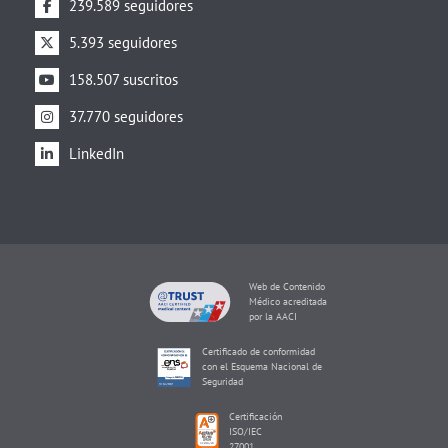
239.589 seguidores
5.393 seguidores
158.507 suscritos
37.770 seguidores
LinkedIn
Web de Contenido
Médico acreditada
por la AACI
Certificado de conformidad
con el Esquema Nacional de
Seguridad
Certificación
ISO/IEC
27001