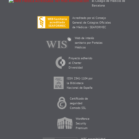
el Colegio de Médicos de
Barcelona
Acreditado por el Consejo
General de Colegios Oficiales
de Médicos - SEAFORMEC
Web de interés
sanitario por Portales
Médicos
Proyecto adherido
al Charter
Diversidad
ISSN 2341-1104 por
la Biblioteca
Nacional de España
Certificado de
seguridad
Comodo SSL
Wordfence
Security
Premium
W3C accesibilidad