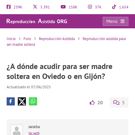
239K
5.391
158K
37K
1.654
Menú
¿A dónde acudir para ser madre soltera en Oviedo o en Gijón?
Inicio
Foro
Reproducción Asistida
Reproducción asistida para
ser madre soltera
¿A dónde acudir para ser madre
soltera en Oviedo o en Gijón?
Actualizado el 07/06/2025
20
5
saralba
Ver perfil