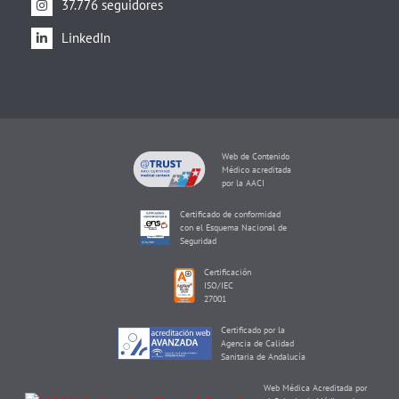
37.776 seguidores
LinkedIn
Web de Contenido
Médico acreditada
por la AACI
Certificado de conformidad
con el Esquema Nacional de
Seguridad
Certificación
ISO/IEC
27001
Certificado por la
Agencia de Calidad
Sanitaria de Andalucía
Web Médica Acreditada por