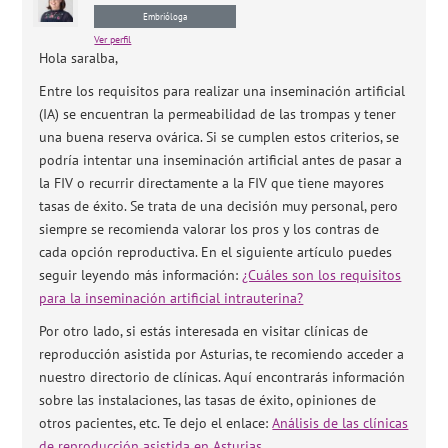
Embrióloga
Ver perfil
Hola saralba,
Entre los requisitos para realizar una inseminación artificial
(IA) se encuentran la permeabilidad de las trompas y tener
una buena reserva ovárica. Si se cumplen estos criterios, se
podría intentar una inseminación artificial antes de pasar a
la FIV o recurrir directamente a la FIV que tiene mayores
tasas de éxito. Se trata de una decisión muy personal, pero
siempre se recomienda valorar los pros y los contras de
cada opción reproductiva. En el siguiente artículo puedes
seguir leyendo más información:
¿Cuáles son los requisitos
para la inseminación artificial intrauterina?
Por otro lado, si estás interesada en visitar clínicas de
reproducción asistida por Asturias, te recomiendo acceder a
nuestro directorio de clínicas. Aquí encontrarás información
sobre las instalaciones, las tasas de éxito, opiniones de
otros pacientes, etc. Te dejo el enlace:
Análisis de las clínicas
de reproducción asistida en Asturias
.