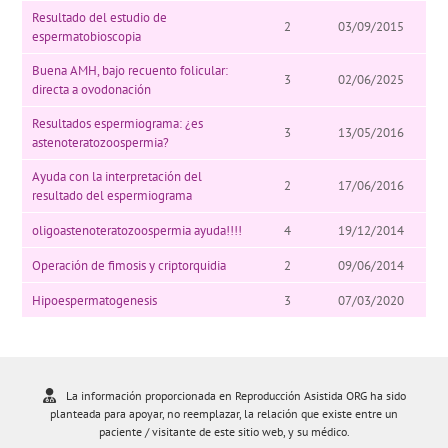
Resultado del estudio de
2
03/09/2015
espermatobioscopia
Buena AMH, bajo recuento folicular:
3
02/06/2025
directa a ovodonación
Resultados espermiograma: ¿es
3
13/05/2016
astenoteratozoospermia?
Ayuda con la interpretación del
2
17/06/2016
resultado del espermiograma
oligoastenoteratozoospermia ayuda!!!!
4
19/12/2014
Operación de fimosis y criptorquidia
2
09/06/2014
Hipoespermatogenesis
3
07/03/2020
La información proporcionada en Reproducción Asistida ORG ha sido
planteada para apoyar, no reemplazar, la relación que existe entre un
paciente / visitante de este sitio web, y su médico.