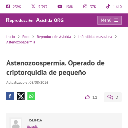
239K
5.393
158K
37K
1.610
Menú
Astenozoospermia. Operado de criptorquidia de pequeño
Inicio
Foro
Reproducción Asistida
Infertilidad masculina
Astenozoospermia
Astenozoospermia. Operado de
criptorquidia de pequeño
Actualizado el 03/08/2016
11
2
TISLIM16
Ver perfil