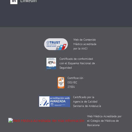
LinkedIn
Web de Contenido
Médico acreditada
por la AACI
Certificado de conformidad
con el Esquema Nacional de
Seguridad
Certificación
ISO/IEC
27001
Certificado por la
Agencia de Calidad
Sanitaria de Andalucía
Web Médica Acreditada por
el Colegio de Médicos de
Barcelona