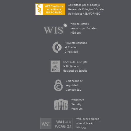
Acreditado por el Consejo
General de Colegios Oficiales
de Médicos - SEAFORMEC
Web de interés
sanitario por Portales
Médicos
Proyecto adherido
al Charter
Diversidad
ISSN 2341-1104 por
la Biblioteca
Nacional de España
Certificado de
seguridad
Comodo SSL
Wordfence
Security
Premium
W3C accesibilidad
nivel doble A,
WAI-AA