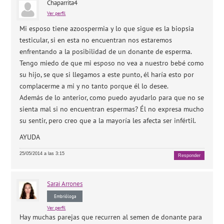
Chaparrita4
Ver perfil
Mi esposo tiene azoospermia y lo que sigue es la biopsia
testicular, si en esta no encuentran nos estaremos
enfrentando a la posibilidad de un donante de esperma.
Tengo miedo de que mi esposo no vea a nuestro bebé como
su hijo, se que si llegamos a este punto, él haría esto por
complacerme a mi y no tanto porque él lo desee.
Además de lo anterior, como puedo ayudarlo para que no se
sienta mal si no encuentran espermas? Él no expresa mucho
su sentir, pero creo que a la mayoría les afecta ser infértil.
AYUDA
25/05/2014 a las 3:15
Responder
Sarai
Arrones
Embrióloga
Ver perfil
Hay muchas parejas que recurren al semen de donante para