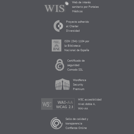
Web de interés
sanitario por Portales
Médicos
Proyecto adherido
al Charter
Diversidad
ISSN 2341-1104 por
la Biblioteca
Nacional de España
Certificado de
seguridad
Comodo SSL
Wordfence
Security
Premium
W3C accesibilidad
nivel doble A,
WAI-AA
Sello de calidad y
transparencia
Confianza Online