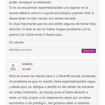
poder conseguir el embarazo.
Si no se encuentran espermatozoides y tu esposo no lo
asume debería recurrir a ayuda psicológica y pensar bien si
desea tener un hijo nacido con semen donado.
Es muy importante que los dos estéis seguros de tomar esta
decisión. Si esto es así no habrá ningún problema y él lo
querrá y lo criará como si fuese suyo.
Un saludo.
26/05/2014 a las 15:54
Responder
Anabela
Ver perfil
Hola en breve me citarán para ir a Tenerife soy de Lanzarote,
mi problema es que mi marido tiene espermatozoides vagos
y desde aquí no obligan a decidir lo del semen de donante
sin antes intentarlo , es injusto pues el tiene derecho a
tener un hijo propio y no imponernos estos por un tema
económico o de prestigio , me gustaría saber sí estamos