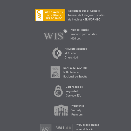
Acreditado por el Consejo
General de Colegios Oficiales
de Médicos - SEAFORMEC
Web de interés
sanitario por Portales
Médicos
Proyecto adherido
al Charter
Diversidad
ISSN 2341-1104 por
la Biblioteca
Nacional de España
Certificado de
seguridad
Comodo SSL
Wordfence
Security
Premium
W3C accesibilidad
nivel doble A,