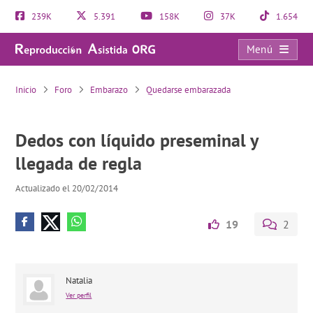
239K
5.391
158K
37K
1.654
Menú
Dedos con líquido preseminal y llegada de regla
Inicio
Foro
Embarazo
Quedarse embarazada
Dedos con líquido preseminal y
llegada de regla
Actualizado el 20/02/2014
19
2
Natalia
Ver perfil