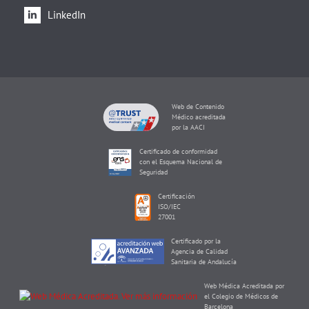
LinkedIn
Web de Contenido
Médico acreditada
por la AACI
Certificado de conformidad
con el Esquema Nacional de
Seguridad
Certificación
ISO/IEC
27001
Certificado por la
Agencia de Calidad
Sanitaria de Andalucía
Web Médica Acreditada por
el Colegio de Médicos de
Barcelona